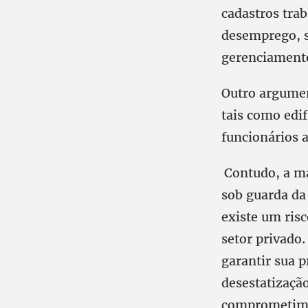
cadastros tra
desemprego, s
gerenciamento 
Outro argumen
tais como edi
funcionários 
Contudo, a m
sob guarda da
existe um risc
setor privado
garantir sua p
desestatização
comprometime