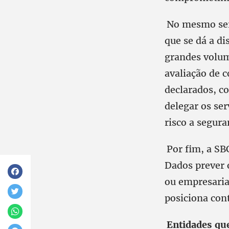
No mesmo sen
que se dá a d
grandes volum
avaliação de 
declarados, co
delegar os se
risco a segura
Por fim, a SB
Dados prever o
ou empresariai
posiciona con
Entidades qu