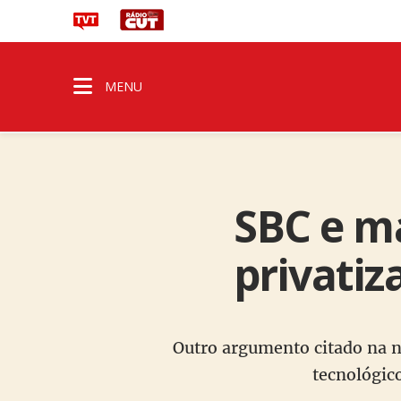
MENU
SBC e ma
privatiz
Outro argumento citado na n
tecnológic