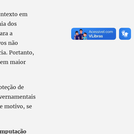
ontexto em
mia dos
ara a
vos não
ia. Portanto,
a em maior
oteção de
governamentais
e motivo, se
Computação