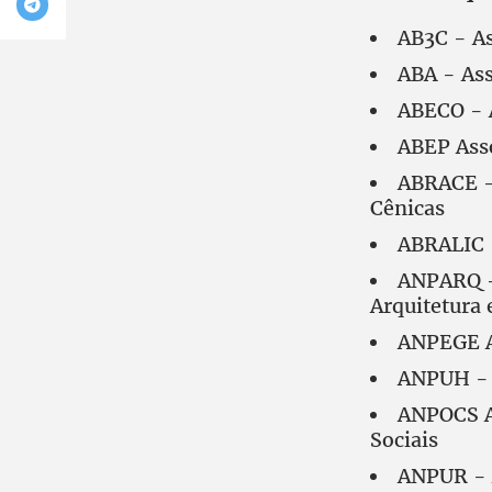
AB3C - As
ABA - Ass
ABECO - A
ABEP Asso
ABRACE - 
Cênicas
ABRALIC -
ANPARQ -
Arquitetura
ANPEGE A
ANPUH - A
ANPOCS A
Sociais
ANPUR - 