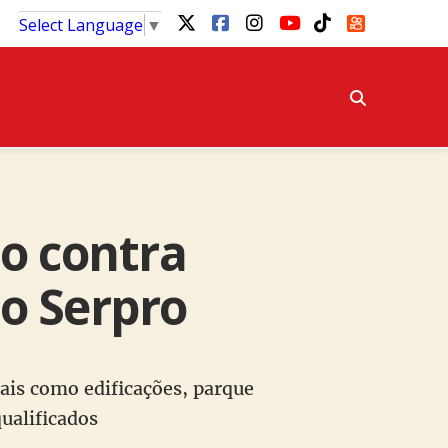
Select Language
▼
ão contra
do Serpro
ais como edificações, parque
ualificados