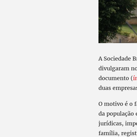
A Sociedade B
divulgaram no
documento (
í
duas empresas
O motivo é o f
da população e
jurídicas, imp
família, regis