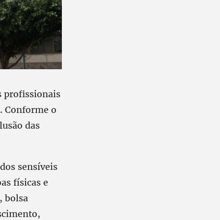
 profissionais
o. Conforme o
lusão das
ados sensíveis
as físicas e
, bolsa
ascimento,