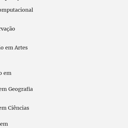
Computacional
rvação
ão em Artes
ão em
em Geografia
em Ciências
 em