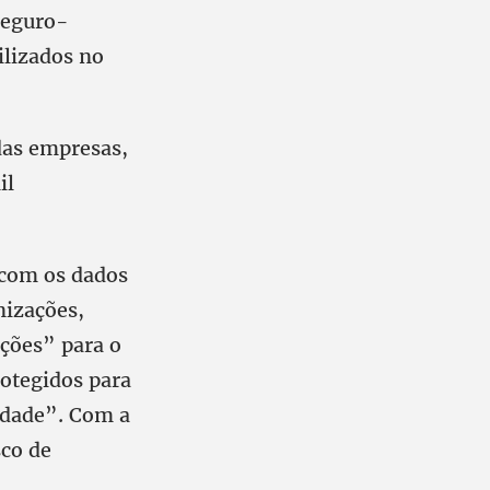
seguro-
ilizados no
das empresas,
il
 com os dados
nizações,
ições” para o
rotegidos para
cidade”. Com a
sco de