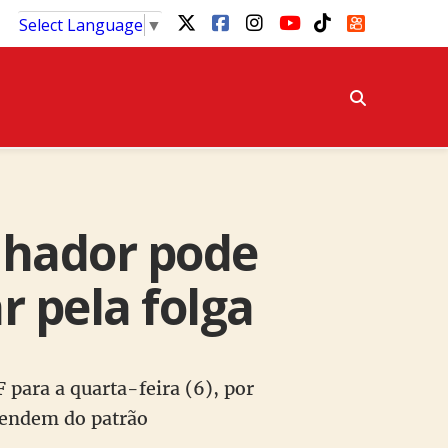
Select Language
▼
lhador pode
 pela folga
para a quarta-feira (6), por
pendem do patrão