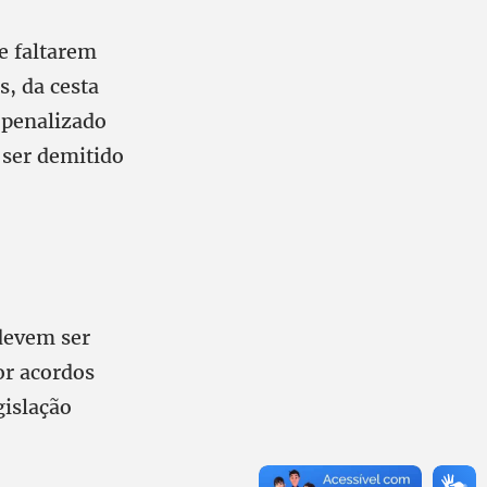
e faltarem
s, da cesta
 penalizado
 ser demitido
 devem ser
or acordos
gislação