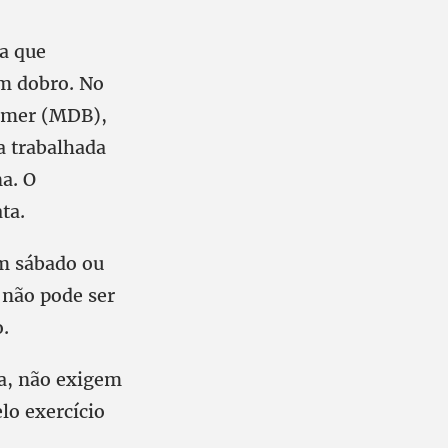
da que
em dobro. No
Temer (MDB),
a trabalhada
a. O
ta.
m sábado ou
 não pode ser
o.
a, não exigem
lo exercício