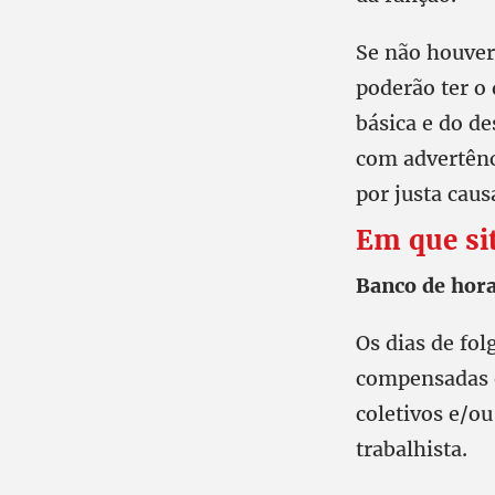
Se não houver 
poderão ter o 
básica e do d
com advertênci
por justa caus
Em que sit
Banco de hor
Os dias de fol
compensadas e
coletivos e/o
trabalhista.