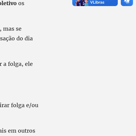
letivo
os
, mas se
sação do dia
a folga, ele
irar folga e/ou
ais em outros