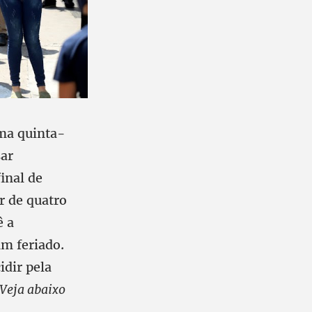
ma quinta-
sar
inal de
r de quatro
ê a
m feriado.
idir pela
Veja abaixo