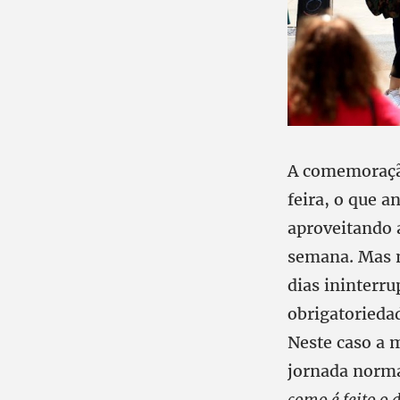
A comemoração
feira, o que 
aproveitando 
semana. Mas n
dias ininterru
obrigatorieda
Neste caso a m
jornada norma
como é feito o 