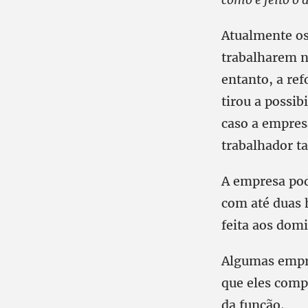
Atualmente os 
trabalharem no
entanto, a re
tirou a possib
caso a empres
trabalhador t
A empresa po
com até duas 
feita aos domi
Algumas empre
que eles comp
da função.