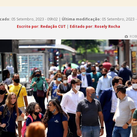
cado:
05 Setembro, 2023 - 09h02 |
Última modificação:
05 Setembro, 2023 -
Escrito por: Redação CUT
|
Editado por: Rosely Rocha
ROBE