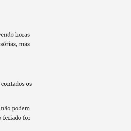
evendo horas
isórias, mas
 contados os
as não podem
 feriado for