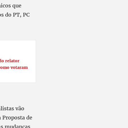
icos que
os do PT, PC
do relator
 como votaram
listas vão
a Proposta de
das mudanças