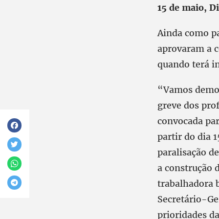
15 de maio, D
Ainda como par
aprovaram a c
quando terá in
“Vamos demons
greve dos pro
convocada par
partir do dia 
paralisação d
a construção d
trabalhadora b
Secretário-Ger
prioridades d