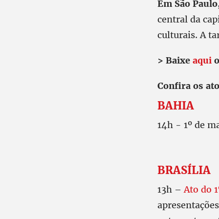
Em São Paulo
central da cap
culturais. A ta
> Baixe
aqui
o
Confira os at
BAHIA
14h - 1º de ma
BRASÍLIA
13h –
Ato do 
apresentações 