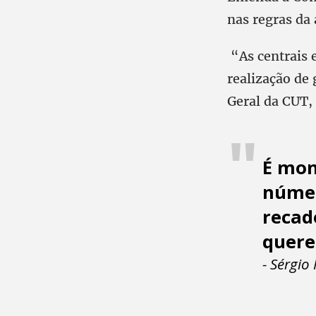
nas regras da
“As centrais e
realização de 
Geral da CUT
É mom
númer
recad
quere
- Sérgio