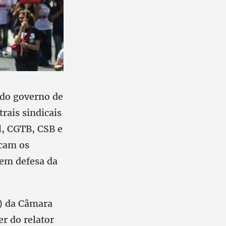
 do governo de
rais sindicais
l, CGTB, CSB e
ocam os
 em defesa da
J) da Câmara
er do relator