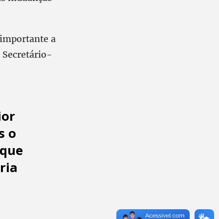
 importante a
o Secretário-
ior
s o
 que
ria