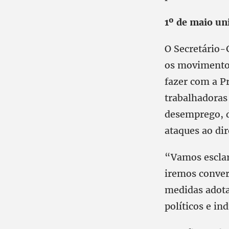
1º de maio un
O Secretário-G
os movimentos
fazer com a Pr
trabalhadoras
desemprego, da
ataques ao dir
“Vamos esclar
iremos conver
medidas adota
políticos e in