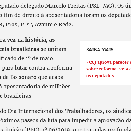
eputado delegado Marcelo Freitas (PSL-MG). Os ún
o fim do direito à aposentadoria foram os deputad
B, Pros, PDT, Avante e Rede.
a vez na história, as
cais brasileiras
se uniram
SAIBA MAIS
ficado de 1º de maio,
CCJ aprova parecer 
 para lutar contra a reforma
sobre reforma. Veja
os deputados
a de Bolsonaro que acaba
 à aposentadoria de milhões
e brasileiras.
do Dia Internacional dos Trabalhadores, os sindica
róximos passos da luta para impedir a aprovação d
tituição (PEC) nº 06/2019, que trata das profun