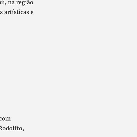
ú, na região
s artísticas e
 com
Rodolffo,