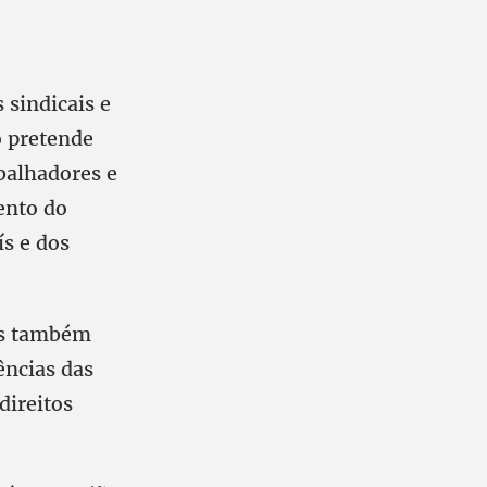
 sindicais e
o pretende
abalhadores e
ento do
ís e dos
as também
ências das
direitos