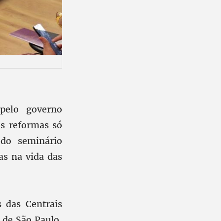
 pelo governo
as reformas só
do seminário
as na vida das
 das Centrais
s de São Paulo,