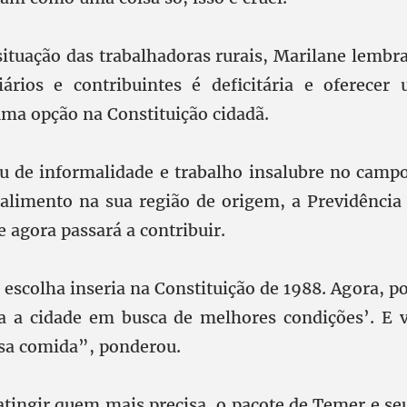
situação das trabalhadoras rurais, Marilane lembra
ciários e contribuintes é deficitária e oferece
uma opção na Constituição cidadã.
u de informalidade e trabalho insalubre no camp
limento na sua região de origem, a Previdência 
 agora passará a contribuir.
escolha inseria na Constituição de 1988. Agora, p
a a cidade em busca de melhores condições’. E
sa comida”, ponderou.
atingir quem mais precisa, o pacote de Temer e seu