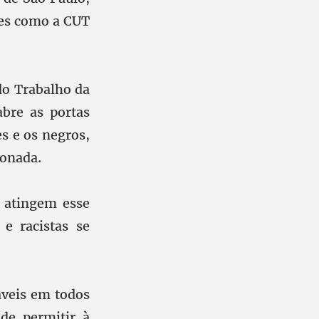
ções como a CUT
do Trabalho da
bre as portas
s e os negros,
ionada.
 atingem esse
e racistas se
áveis em todos
de permitir à