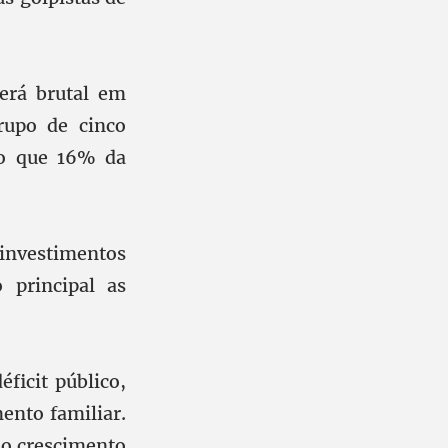
erá brutal em
rupo de cinco
do que 16% da
investimentos
 principal as
ficit público,
nto familiar.
 o crescimento