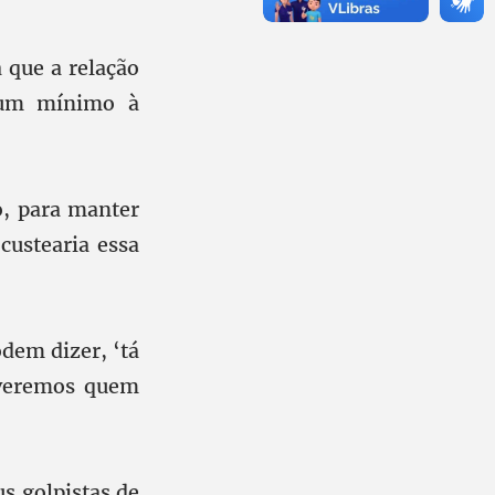
 que a relação
r um mínimo à
o, para manter
custearia essa
odem dizer, ‘tá
 veremos quem
s golpistas de