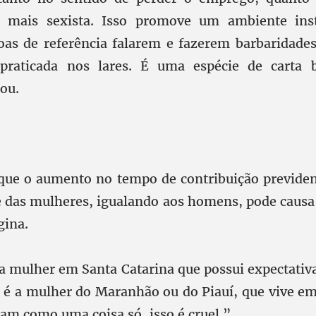
r mais sexista. Isso promove um ambiente inst
oas de referência falarem e fazerem barbaridades 
 praticada nos lares. É uma espécie de carta 
lou.
que o aumento no tempo de contribuição previden
e das mulheres, igualando aos homens, pode causa
gina.
a mulher em Santa Catarina que possui expectativa
a é a mulher do Maranhão ou do Piauí, que vive e
tam como uma coisa só, isso é cruel.”