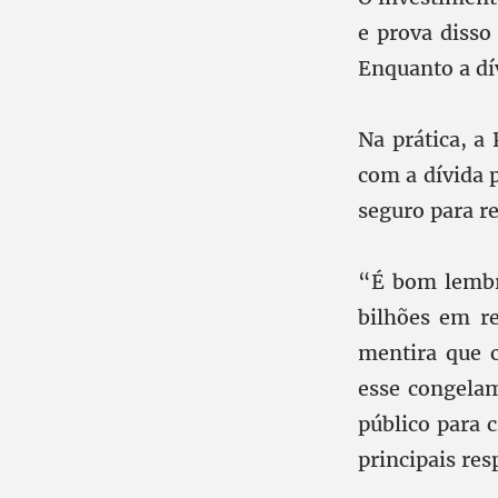
e prova disso
Enquanto a dív
Na prática, a
com a dívida p
seguro para r
“É bom lembra
bilhões em re
mentira que 
esse congela
público para c
principais res