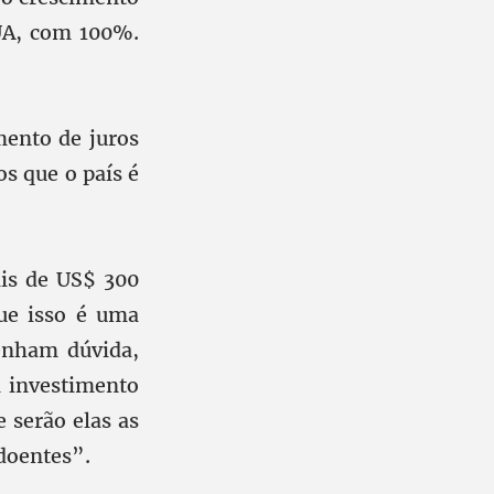
EUA, com 100%.
mento de juros
os que o país é
ais de US$ 300
que isso é uma
enham dúvida,
 investimento
e serão elas as
 doentes”.