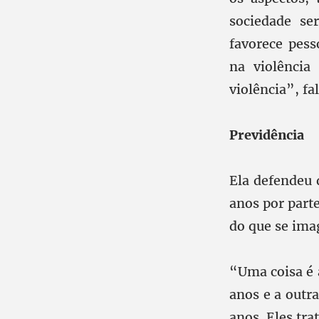
sociedade se
favorece pess
na violência
violência”, fa
Previdência
Ela defendeu 
anos por part
do que se ima
“Uma coisa é 
anos e a outr
anos. Eles tra