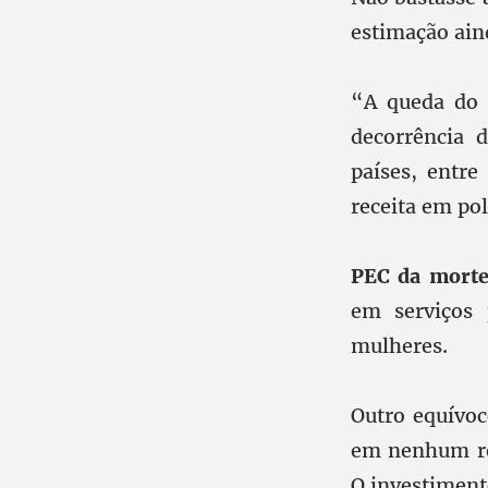
estimação ain
“A queda do 
decorrência 
países, entr
receita em pol
PEC da mort
em serviços 
mulheres.
Outro equívoc
em nenhum re
O investiment