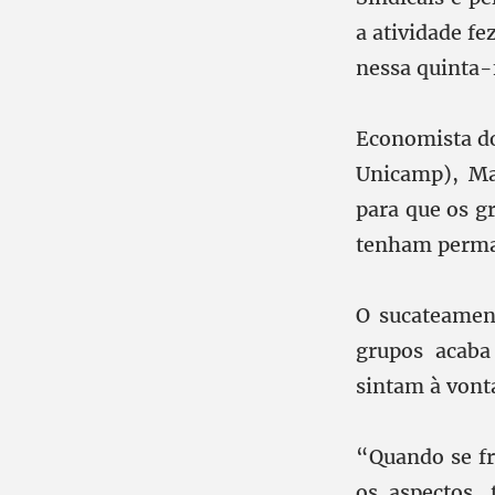
a atividade fe
nessa quinta-
Economista do
Unicamp), Ma
para que os g
tenham perman
O sucateamen
grupos acaba
sintam à vont
“Quando se fr
os aspectos,