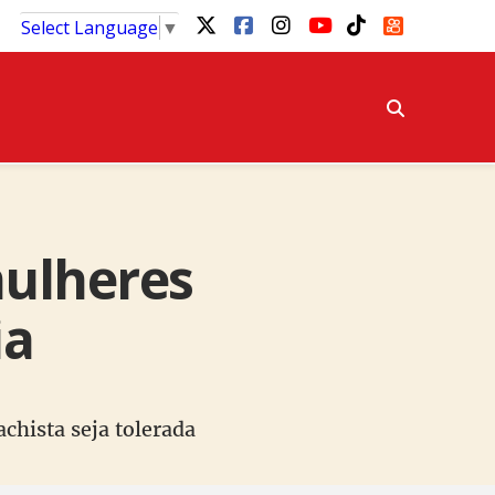
Select Language
▼
mulheres
ia
chista seja tolerada