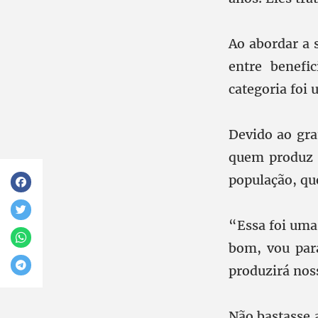
Ao abordar a 
entre benefi
categoria foi 
Devido ao gra
quem produz a
população, que
“Essa foi uma 
bom, vou par
produzirá nos
Não bastasse 