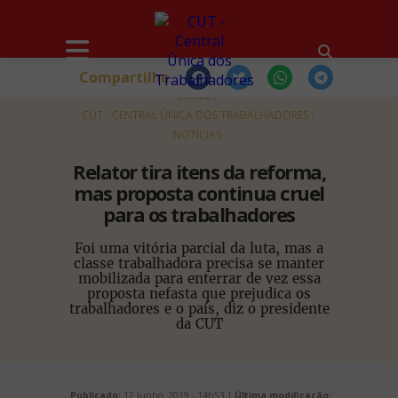
Compartilhe
HOME
CUT - CENTRAL ÚNICA DOS TRABALHADORES
NOTÍCIAS
Relator tira itens da reforma,
mas proposta continua cruel
para os trabalhadores
Foi uma vitória parcial da luta, mas a
classe trabalhadora precisa se manter
mobilizada para enterrar de vez essa
proposta nefasta que prejudica os
trabalhadores e o país, diz o presidente
da CUT
Publicado:
17 Junho, 2019 - 14h53 |
Última modificação: