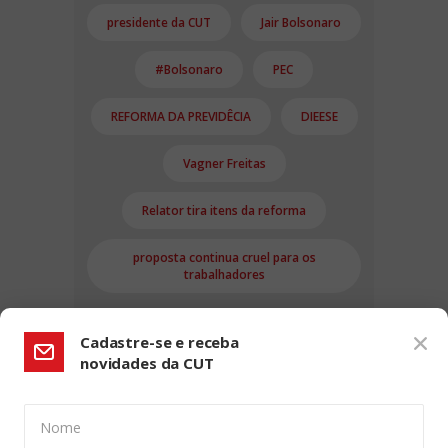
presidente da CUT
Jair Bolsonaro
#Bolsonaro
PEC
REFORMA DA PREVIDÊCIA
DIEESE
Vagner Freitas
Relator tira itens da reforma
proposta continua cruel para os
trabalhadores
Cadastre-se e receba
novidades da CUT
Nome