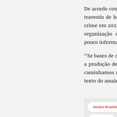
De acordo com
travestis de
crime em 2022
organização d
pouco informa
“Se bases de 
a produção de
caminhamos n
texto do anuár
Anuário Brasile