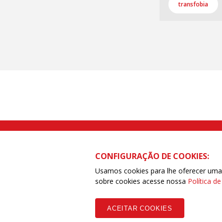
transfobia
Rua Caetano Pinto nº 575 CEP 03041-
CONFIGURAÇÃO DE COOKIES:
Usamos cookies para lhe oferecer uma e
sobre cookies acesse nossa
Política d
Copyleft CUT Central Única dos Trabalhadores 3.960 - Entidades Filia
ACEITAR COOKIES