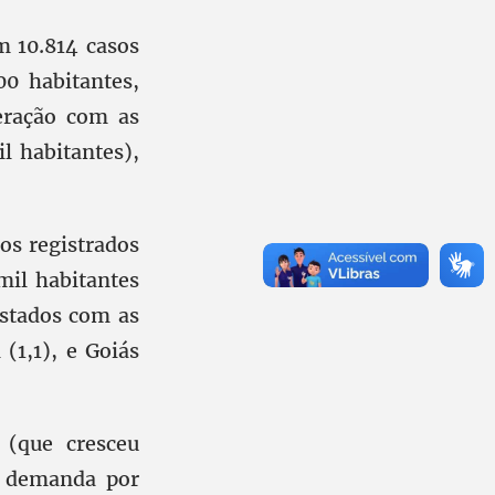
m 10.814 casos
0 habitantes,
eração com as
l habitantes),
os registrados
mil habitantes
estados com as
(1,1), e Goiás
 (que cresceu
a demanda por