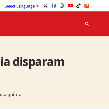
Select Language
▼
bia disparam
sta quinta