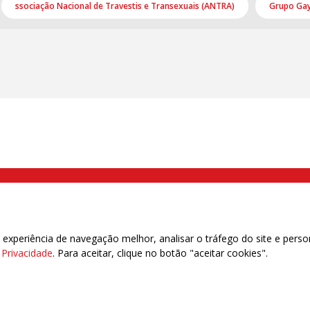
ssociação Nacional de Travestis e Transexuais (ANTRA)
Grupo Gay
000 Brás, São Paulo/SP | Telefone (11) 2108 9200 - Fax (11) 2108 9310
xperiência de navegação melhor, analisar o tráfego do site e perso
e Privacidade
. Para aceitar, clique no botão "aceitar cookies".
das | 7.933.029 - Trabalhadores(as) Associados | 25.831.443 - Trabalhadores(as) na B