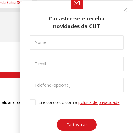
 da Bahia (GGB)
Cadastre-se e receba
novidades da CUT
Nome
E-mail
Telefone (opcional)
nalizar o conteúdo. Para saber mais
Lí e concordo com a
política de privacidade
ase
Cadastrar
CTRL+F2