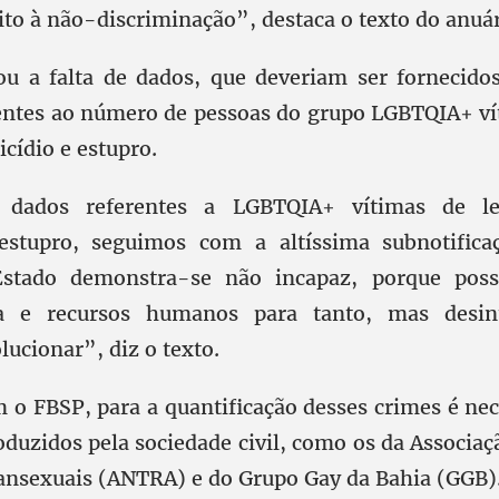
ito à não-discriminação”, destaca o texto do anuár
ou a falta de dados, que deveriam ser fornecido
erentes ao número de pessoas do grupo LGBTQIA+ ví
cídio e estupro.
 dados referentes a LGBTQIA+ vítimas de les
estupro, seguimos com a altíssima subnotific
stado demonstra-se não incapaz, porque poss
va e recursos humanos para tanto, mas desi
lucionar”, diz o texto.
 o FBSP, para a quantificação desses crimes é nec
duzidos pela sociedade civil, como os da Associaç
ransexuais (ANTRA) e do Grupo Gay da Bahia (GGB)