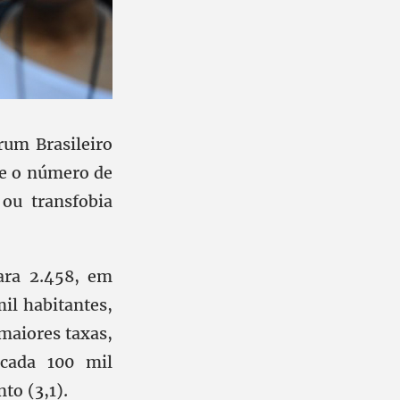
rum Brasileiro
ue o número de
 ou transfobia
ara 2.458, em
il habitantes,
maiores taxas,
cada 100 mil
to (3,1).