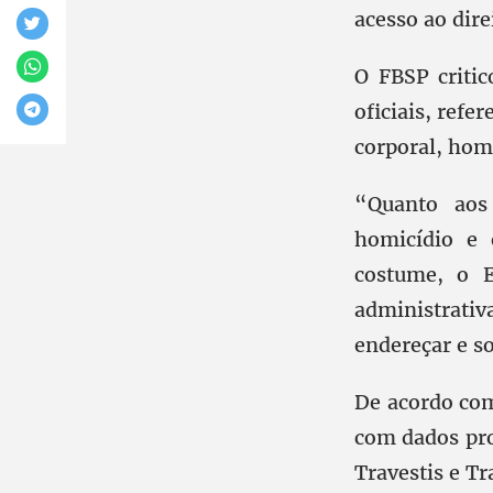
acesso ao dire
O FBSP critic
oficiais, ref
corporal, homi
“Quanto aos
homicídio e 
costume, o E
administrati
endereçar e so
De acordo com
com dados pro
Travestis e T