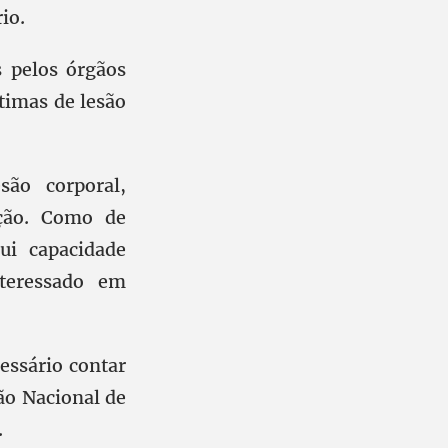
io.
s pelos órgãos
timas de lesão
ão corporal,
ação. Como de
ui capacidade
nteressado em
essário contar
ão Nacional de
.