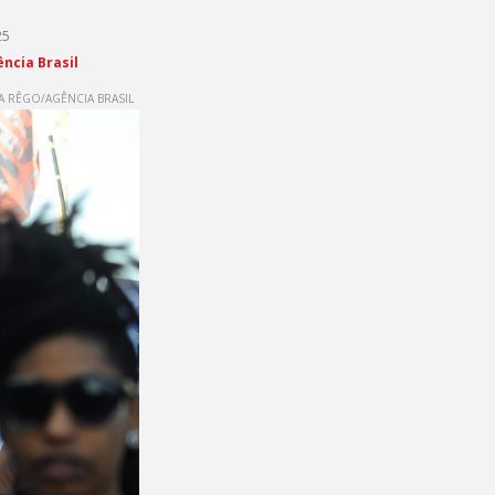
25
ência Brasil
A RÊGO/AGÊNCIA BRASIL