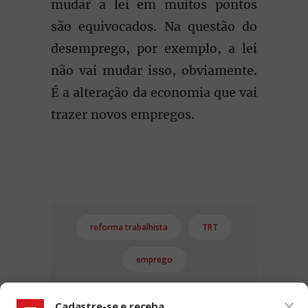
mudar a lei em muitos pontos
são equivocados. Na questão do
desemprego, por exemplo, a lei
não vai mudar isso, obviamente.
É a alteração da economia que vai
trazer novos empregos.
reforma trabalhista
TRT
emprego
Cadastre-se e receba