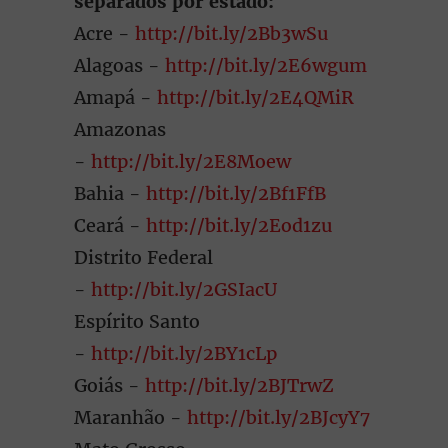
separados por estado:
Acre -
http://bit.ly/2Bb3wSu
Alagoas -
http://bit.ly/2E6wgum
Amapá -
http://bit.ly/2E4QMiR
Amazonas
-
http://bit.ly/2E8Moew
Bahia -
http://bit.ly/2Bf1FfB
Ceará -
http://bit.ly/2Eod1zu
Distrito Federal
-
http://bit.ly/2GSIacU
Espírito Santo
-
http://bit.ly/2BY1cLp
Goiás -
http://bit.ly/2BJTrwZ
Maranhão -
http://bit.ly/2BJcyY7