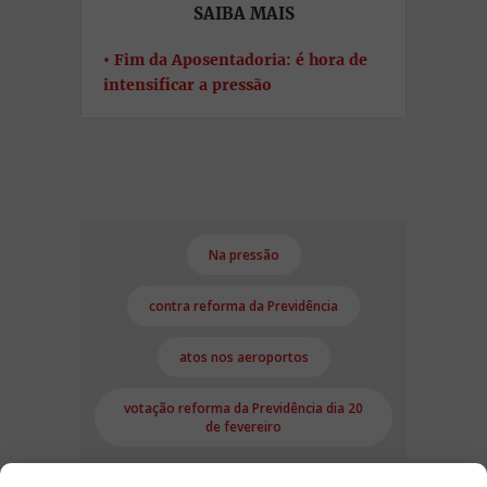
SAIBA MAIS
Fim da Aposentadoria: é hora de
intensificar a pressão
Na pressão
contra reforma da Previdência
atos nos aeroportos
votação reforma da Previdência dia 20
de fevereiro