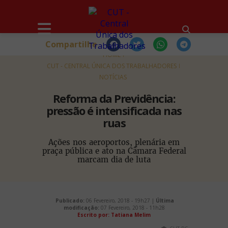
Compartilhe
HOME
CUT - CENTRAL ÚNICA DOS TRABALHADORES
NOTÍCIAS
Reforma da Previdência:
pressão é intensificada nas
ruas
Ações nos aeroportos, plenária em
praça pública e ato na Câmara Federal
marcam dia de luta
Publicado:
06 Fevereiro, 2018 - 19h27 |
Última
modificação:
07 Fevereiro, 2018 - 11h28
Escrito por: Tatiana Melim