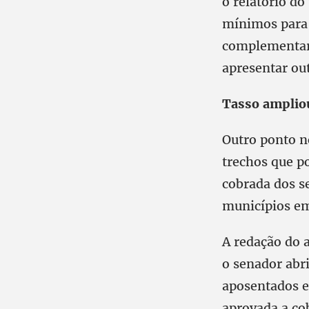
o relatório do
mínimos para 
complementar
apresentar ou
Tasso ampliou
Outro ponto n
trechos que p
cobrada dos s
municípios em
A redação do 
o senador abri
aposentados e
aprovada a co