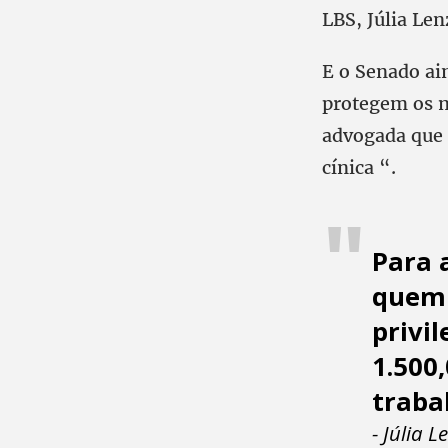
LBS, Júlia Len
E o Senado ain
protegem os ma
advogada que 
cínica “.
Para 
quem 
privi
1.500
traba
- Júlia L