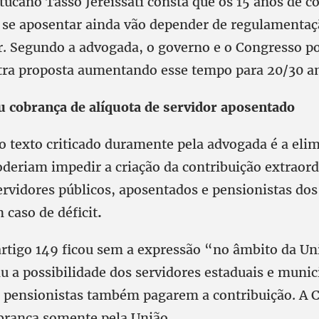
 tucano Tasso Jereissati consta que os 15 anos de c
se aposentar ainda vão depender de regulamentaç
. Segundo a advogada, o governo e o Congresso 
tra proposta aumentando esse tempo para 20/30 a
 cobrança de alíquota de servidor aposentado
o texto criticado duramente pela advogada é a eli
oderiam impedir a criação da contribuição extraord
ervidores públicos, aposentados e pensionistas dos
 caso de déficit
.
artigo 149 ficou sem a expressão “no âmbito da Uni
u a possibilidade dos servidores estaduais e munic
 pensionistas também pagarem a contribuição. A 
brança somente pela União.