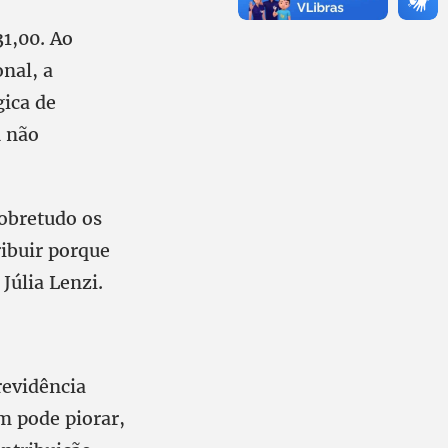
31,00. Ao
nal, a
gica de
u não
sobretudo os
ribuir porque
Júlia Lenzi.
revidência
m pode piorar,