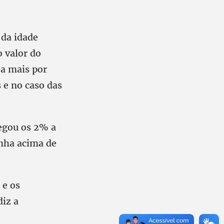
 da idade
 valor do
 a mais por
 e no caso das
negou os 2% a
anha acima de
 e os
iz a