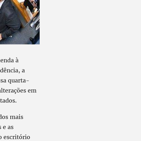
menda à
dência, a
ssa quarta-
alterações em
tados.
dos mais
 e as
 escritório