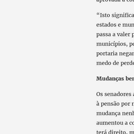
“Isto signific
estados e muni
passa a valer 
municípios, po
portaria negan
medo de perder
Mudanças ben
Os senadores 
à pensão por 
mudança nenh
aumentou a co
terá direito, 