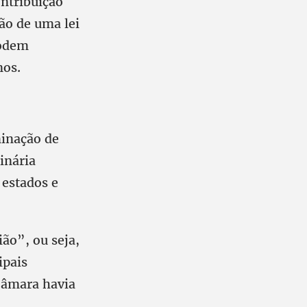
ontribuição
ão de uma lei
podem
nos.
minação de
inária
 estados e
ão”, ou seja,
ipais
Câmara havia