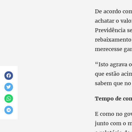
De acordo com 
achatar o val
Previdência se
rebaixamento 
merecesse gan
“Isto agrava 
que estão acim
sabem que no 
Tempo de con
E como no gov
junto com o m