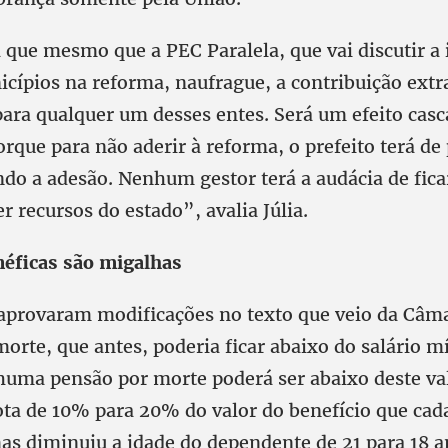
a que mesmo que a PEC Paralela, que vai discutir a 
cípios na reforma, naufrague, a contribuição extr
para qualquer um desses entes. Será um efeito casc
rque para não aderir à reforma, o prefeito terá de
do a adesão. Nenhum gestor terá a audácia de fica
 recursos do estado”, avalia Júlia.
éficas são migalhas
aprovaram modificações no texto que veio da Câm
morte, que antes, poderia ficar abaixo do salário 
uma pensão por morte poderá ser abaixo deste v
ta de 10% para 20% do valor do benefício que ca
mas diminuiu a idade do dependente de 21 para 18 a