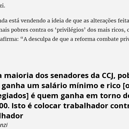
zi.
da está vendendo a ideia de que as alterações feit
is pobres contra os ‘privilégios’ dos mais ricos, c
afirma: “A desculpa de que a reforma combate priv
a maioria dos senadores da CCJ, po
ganha um salário mínimo e rico [
legiados] é quem ganha em torno d
,00. Isto é colocar trabalhador cont
lhador
enzi