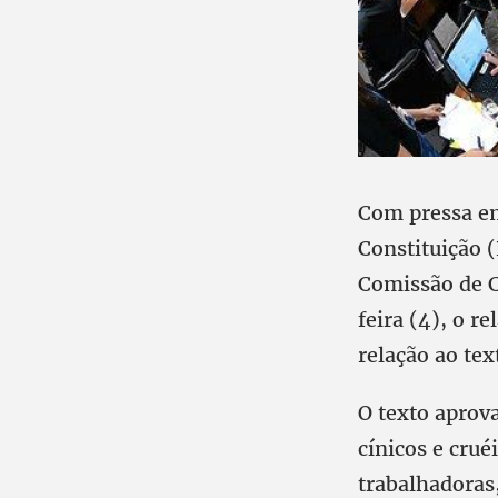
Com pressa em
Constituição 
Comissão de C
feira (4), o r
relação ao te
O texto aprov
cínicos e crué
trabalhadoras,