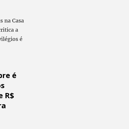
as na Casa
ritica a
ilégios é
bre é
os
e R$
ra