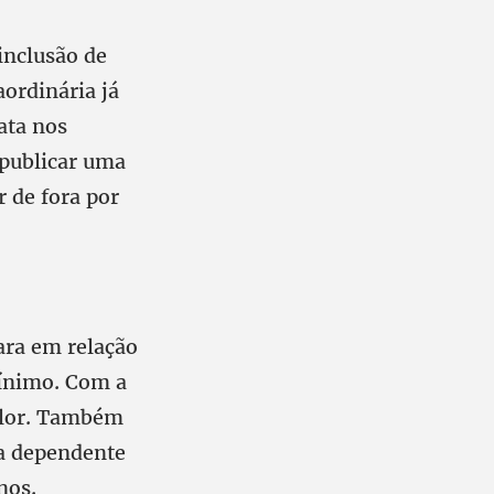
inclusão de
aordinária já
ata nos
 publicar uma
r de fora por
ara em relação
mínimo. Com a
alor. Também
da dependente
nos.