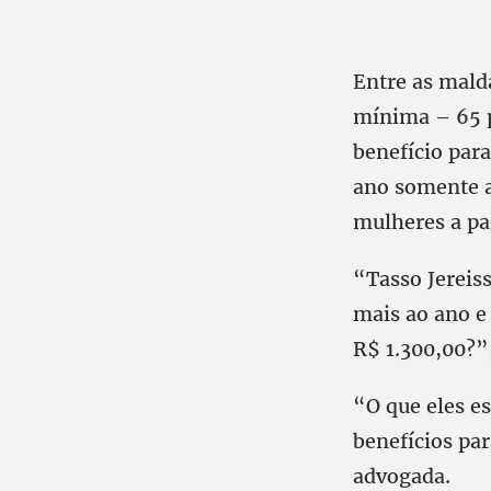
Entre as malda
mínima – 65 p
benefício para
ano somente a
mulheres a pa
“Tasso Jereis
mais ao ano e
R$ 1.300,00?”
“O que eles es
benefícios pa
advogada.