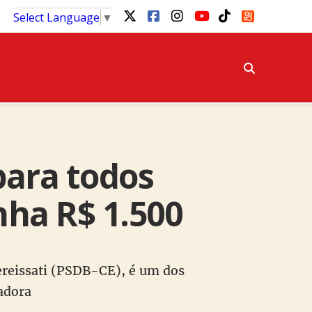
Select Language
▼
ara todos
nha R$ 1.500
Jereissati (PSDB-CE), é um dos
hadora