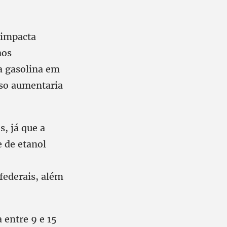
 impacta
aos
a gasolina em
sso aumentaria
, já que a
e de etanol
federais, além
 entre 9 e 15