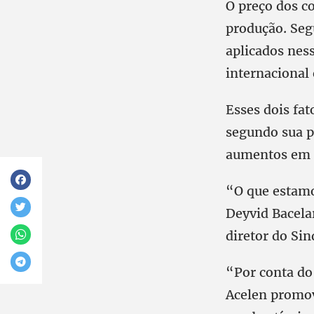
O preço dos c
produção. Seg
aplicados nes
internacional
Esses dois fa
segundo sua po
aumentos em c
“O que estamo
Deyvid Bacela
diretor do Sin
“Por conta do
Acelen promov