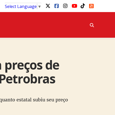
Select Language
▼
 preços de
 Petrobras
anto estatal subiu seu preço