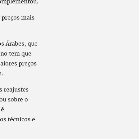
 complementou.
 preços mais
s Árabes, que
orno tem que
maiores preços
u.
s reajustes
ou sobre o
 é
os técnicos e