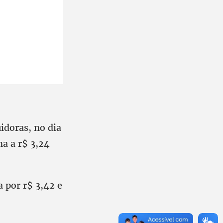
idoras, no dia
na a r$ 3,24
 por r$ 3,42 e