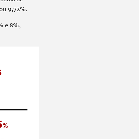
tou 9,72%.
3% e 8%,