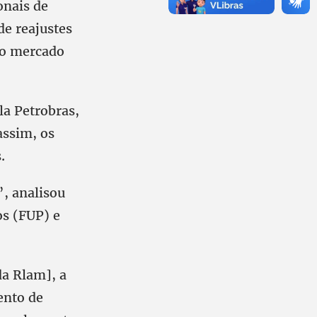
onais de
de reajustes
no mercado
la Petrobras,
assim, os
.
”, analisou
os (FUP) e
da Rlam], a
ento de