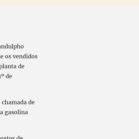
Landulpho
ue os vendidos
planta de
1º de
je chamada de
a gasolina
postos de