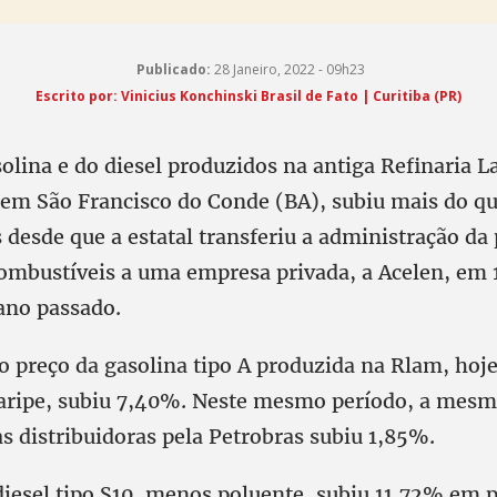
Publicado:
28 Janeiro, 2022 - 09h23
Escrito por:
Vinicius Konchinski Brasil de Fato | Curitiba (PR)
solina e do diesel produzidos na antiga Refinaria 
 em São Francisco do Conde (BA), subiu mais do q
 desde que a estatal transferiu a administração da 
ombustíveis a uma empresa privada, a Acelen, em 
ano passado.
, o preço da gasolina tipo A produzida na Rlam, ho
aripe, subiu 7,40%. Neste mesmo período, a mesm
s distribuidoras pela Petrobras subiu 1,85%.
diesel tipo S10, menos poluente, subiu 11,72% em 