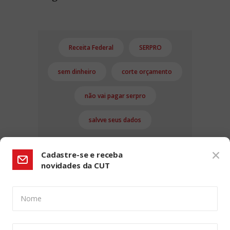
Receita Federal
SERPRO
sem dinheiro
corte orçamento
não vai pagar serpro
salvve seus dados
Cadastre-se e receba
novidades da CUT
Nome