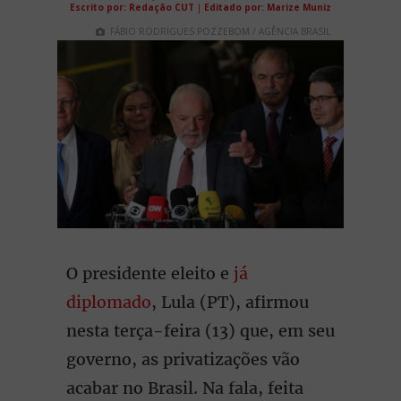
Escrito por: Redação CUT
|
Editado por: Marize Muniz
FÁBIO RODRIGUES POZZEBOM / AGÊNCIA BRASIL
O presidente eleito e
já
diplomado
, Lula (PT), afirmou
nesta terça-feira (13) que, em seu
governo, as privatizações vão
acabar no Brasil. Na fala, feita