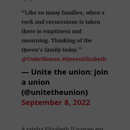
“Like so many families, when a
rock and cornerstone is taken
there is emptiness and
mourning. Thinking of the
Queen's family today.”
@UniteSharon
#QueenElizabeth
— Unite the union: join
a union
(@unitetheunion)
September 8, 2022
A rainha Elizabeth II nasceu em