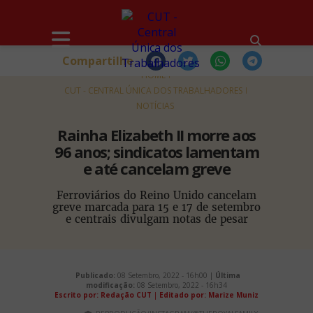
Compartilhe
HOME
CUT - CENTRAL ÚNICA DOS TRABALHADORES
NOTÍCIAS
Rainha Elizabeth II morre aos
96 anos; sindicatos lamentam
e até cancelam greve
Ferroviários do Reino Unido cancelam
greve marcada para 15 e 17 de setembro
e centrais divulgam notas de pesar
Publicado:
08 Setembro, 2022 - 16h00 |
Última
modificação:
08 Setembro, 2022 - 16h34
Escrito por: Redação CUT
|
Editado por: Marize Muniz