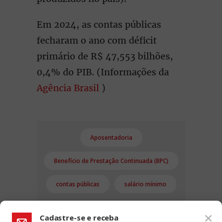
Em 2024, as contas públicas
fecharam o ano com déficit
primário de R$ 47,553 bilhões,
0,4% do PIB. (Informações da
Agência Brasil
)
Aposentadoria
Benefício de Prestação Continuada (BPC)
contas públicas
salário mínimo
Cadastre-se e receba