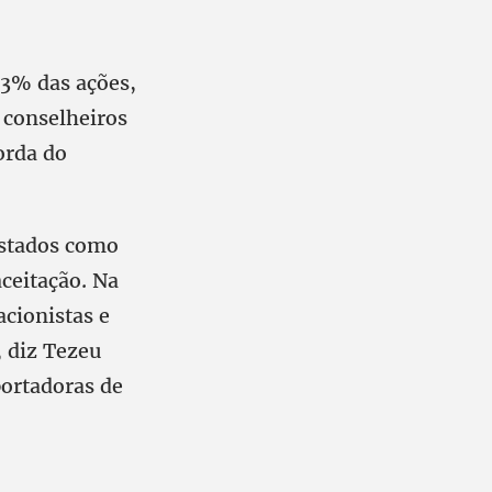
53% das ações,
 conselheiros
corda do
estados como
aceitação. Na
cionistas e
, diz Tezeu
portadoras de