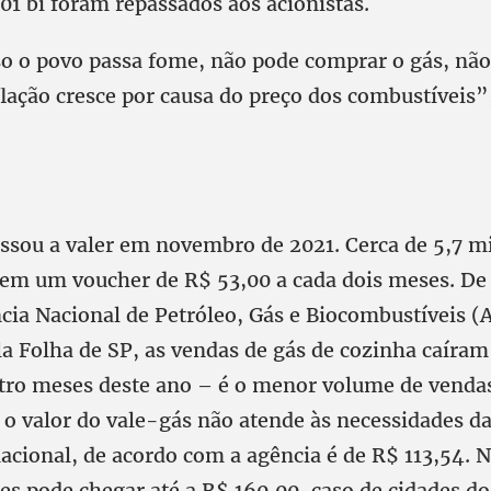
01 bi foram repassados aos acionistas.
o o povo passa fome, não pode comprar o gás, não
flação cresce por causa do preço dos combustíveis
assou a valer em novembro de 2021. Cerca de 5,7 m
bem um voucher de R$ 53,00 a cada dois meses. D
cia Nacional de Petróleo, Gás e Biocombustíveis (
la Folha de SP, as vendas de gás de cozinha caíra
tro meses deste ano – é o menor volume de venda
o valor do vale-gás não atende às necessidades da
acional, de acordo com a agência é de R$ 113,54. 
es pode chegar até a R$ 160,00, caso de cidades d