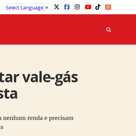
Select Language
▼
ar vale-gás
sta
êm nenhum renda e precisam
ás