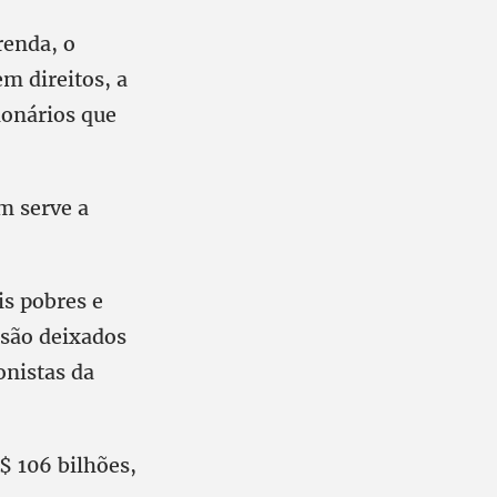
renda, o
m direitos, a
ionários que
em serve a
is pobres e
 são deixados
onistas da
$ 106 bilhões,