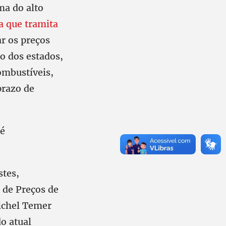
ma do alto
a que tramita
r os preços
o dos estados,
combustíveis,
prazo de
 é
stes,
 de Preços de
Michel Temer
o atual