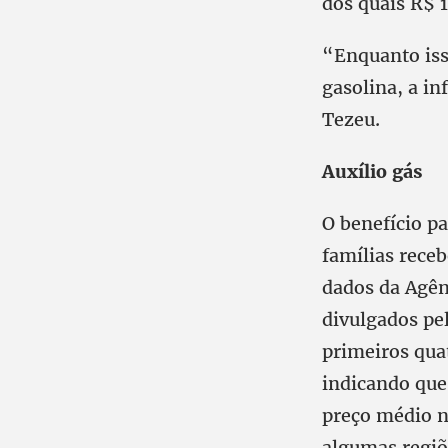
dos quais R$ 1
“Enquanto iss
gasolina, a in
Tezeu.
Auxílio gás
O benefício p
famílias rece
dados da Agên
divulgados pe
primeiros qua
indicando que 
preço médio n
algumas regiõ