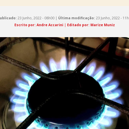
ublicado:
23 Junho, 2022 - 08h00 |
Última modificação:
23 Junho, 2022 - 11
Escrito por: Andre Accarini
|
Editado por: Marize Muniz