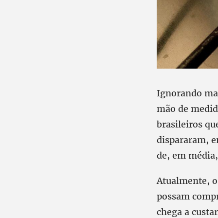
Ignorando mai
mão de medida
brasileiros q
dispararam, e
de, em média,
Atualmente, o 
possam compra
chega a custar