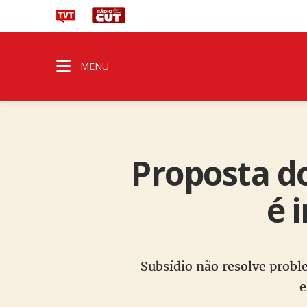
MENU
Proposta d
é 
Subsídio não resolve prob
e