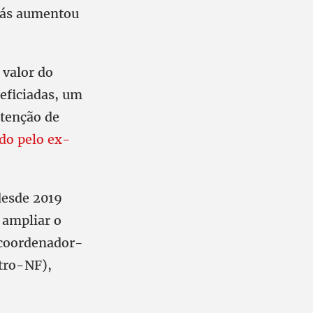
 gás aumentou
 valor do
neficiadas, um
ntenção de
ado pelo ex-
desde 2019
 ampliar o
o coordenador-
etro-NF),