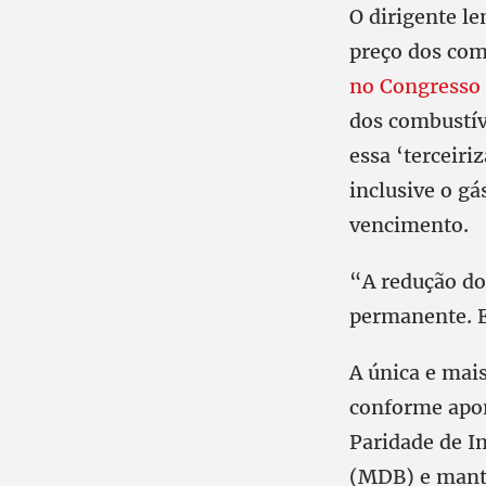
O dirigente l
preço dos com
no Congresso
dos combustív
essa ‘terceiri
inclusive o gá
vencimento.
“A redução do
permanente. E
A única e mais
conforme apont
Paridade de I
(MDB) e manti