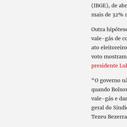
(IBGE), de abr
mais de 32% n
Outra hipótes
vale-gás de co
ato eleitoreir
voto mostram 
presidente Lul
“O governo nã
quando Bolson
vale-gás e da
geral do Sind
Tezeu Bezerra