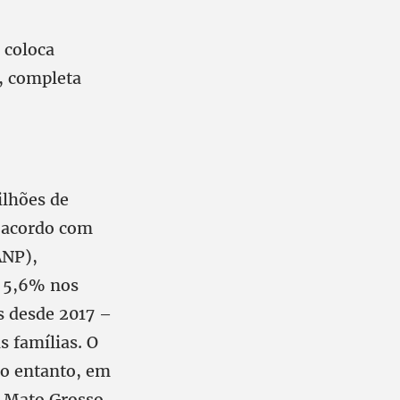
 coloca
”, completa
ilhões de
e acordo com
ANP),
m 5,6% nos
s desde 2017 –
s famílias. O
No entanto, em
o Mato Grosso.