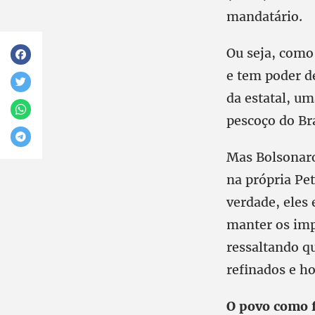
mandatário.
Ou seja, como
e tem poder d
da estatal, um
pescoço do Bra
Mas Bolsonaro
na própria Pet
verdade, eles
manter os imp
ressaltando q
refinados e ho
O povo como f