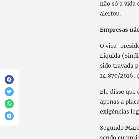
não só a vida
alertou.
Empresas não
O vice-presid
Líquida (Sind
sido travada p
14.870/2016, q
Ele disse que 
apenas a placa
exigências leg
Segundo Marce
sendo cumprid