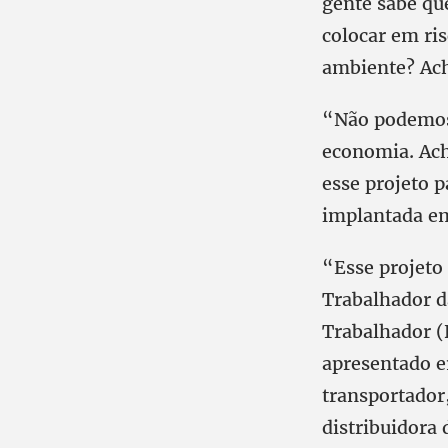
gente sabe qu
colocar em ri
ambiente? Ach
“Não podemos 
economia. Ach
esse projeto p
implantada em
“Esse projeto 
Trabalhador d
Trabalhador (F
apresentado e
transportador
distribuidora 