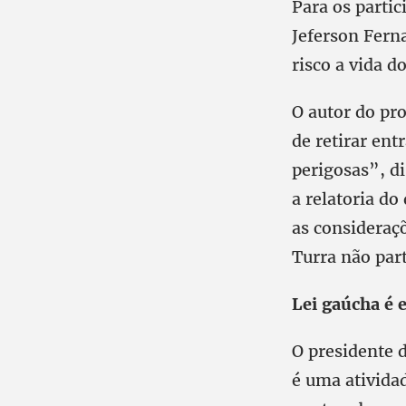
Para os parti
Jeferson Ferna
risco a vida 
O autor do pro
de retirar ent
perigosas”, di
a relatoria d
as consideraç
Turra não par
Lei gaúcha é 
O presidente 
é uma ativida