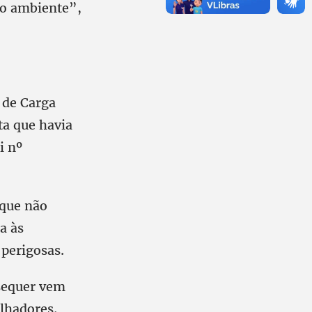
io ambiente”,
 de Carga
ta que havia
i nº
ique não
a às
 perigosas.
 sequer vem
lhadores.