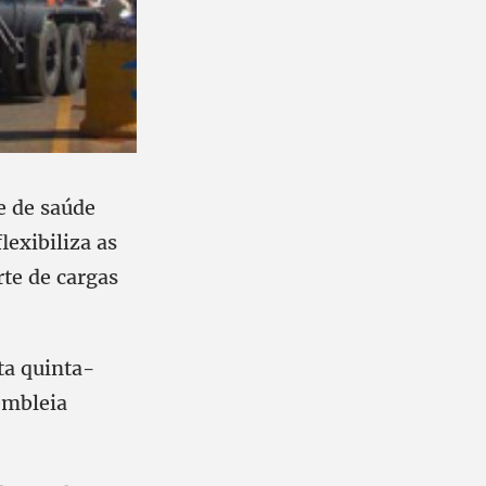
e de saúde
lexibiliza as
rte de cargas
sta quinta-
embleia