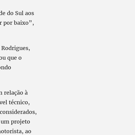
de do Sul aos
r por baixo”,
 Rodrigues,
ou que o
ondo
m relação à
el técnico,
 considerados,
 um projeto
otorista, ao