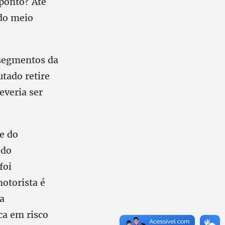
ponto? Até
 do meio
 segmentos da
tado retire
everia ser
de do
 do
foi
otorista é
a
ca em risco