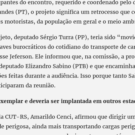
cipantes do encontro, requerido e coordenado pelo
ndes (PT), o projeto significa um retrocesso que 
dos motoristas, da população em geral e o meio amb
jeto, deputado Sérgio Turra (PP), teria sido “movi
raves burocráticos do cotidiano do transporte de ca
sse Jeferson. Ele informou que, na comissão, a pro
o deputado Elizandro Sabino (PTB) e que encaminhar
ões feitas durante a audiência. Isso porque tanto 
ticiparam da reunião.
exemplar e deveria ser implantada em outros esta
da CUT-RS, Amarildo Cenci, afirmou que dirigir u
de perigosa, ainda mais transportando cargas peri