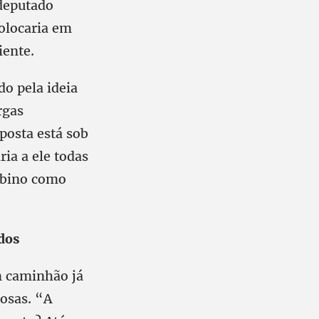
 deputado
colocaria em
iente.
do pela ideia
rgas
posta está sob
ia a ele todas
Sabino como
dos
m caminhão já
gosas. “A