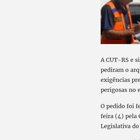
A CUT-RS e si
pediram o arqu
exigências pre
perigosas no 
O pedido foi f
feira (4) pel
Legislativa do