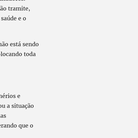
não tramite,
 saúde e o
 não está sendo
olocando toda
nérios e
ou a situação
das
derando que o