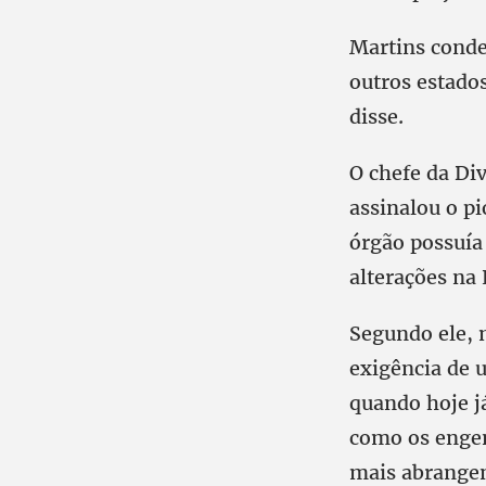
Martins conden
outros estado
disse.
O chefe da Di
assinalou o p
órgão possuí
alterações na 
Segundo ele, 
exigência de 
quando hoje j
como os engen
mais abrangen