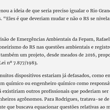
ou a ideia de que seria preciso igualar o Rio Gran
s. “Eles é que deveriam mudar e não o RS se nivela
visão de Emergências Ambientais da Fepam, Rafael
ioneirismo do RS nas questões ambientais e registr
a também um projeto, desde meados de 2016, prop
Lei nº 7.877/1983.
muitos dispositivos estariam já defasados, como e
um químico ou engenheiro químico como responsáv
á existiriam outros profissionais que poderiam ser
heiros agrônomos. Para Rodrigues, tratava-se de
te que buscava equacionar questões relativas ao m