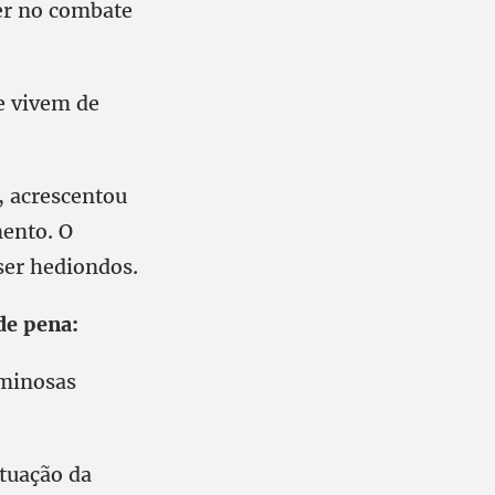
er no combate
e vivem de
, acrescentou
mento. O
ser hediondos.
de pena:
iminosas
atuação da