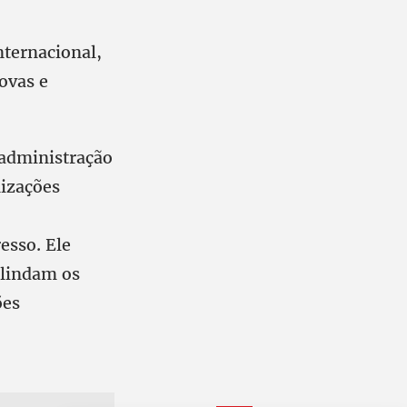
nternacional,
rovas e
 administração
nizações
esso. Ele
blindam os
ões