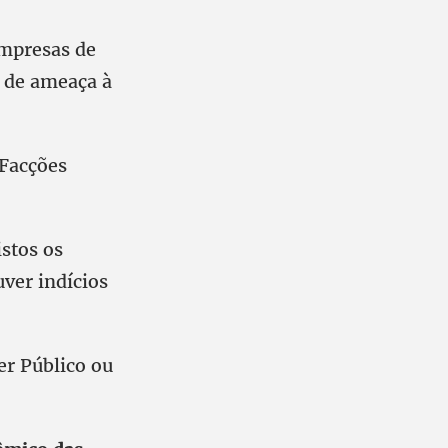
empresas de
s de ameaça à
 Facções
istos os
uver indícios
er Público ou