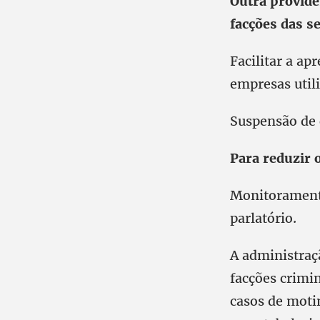
Outra providê
facções das s
Facilitar a ap
empresas utili
Suspensão de 
Para reduzir 
Monitorament
parlatório.
A administraç
facções crimi
casos de moti