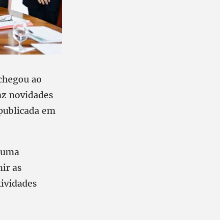
 chegou ao
az novidades
publicada em
é uma
ir as
tividades