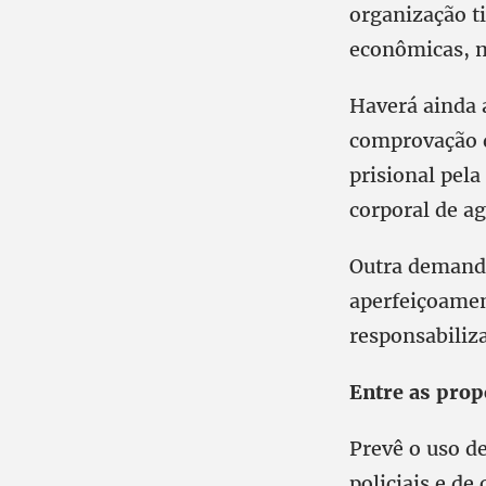
organização ti
econômicas, m
Haverá ainda 
comprovação d
prisional pel
corporal de ag
Outra demanda
aperfeiçoamen
responsabiliza
Entre as propo
Prevê o uso de
policiais e de