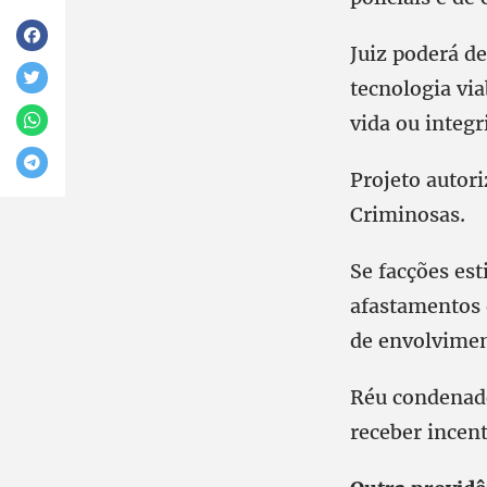
Juiz poderá d
tecnologia vi
vida ou integr
Projeto autor
Criminosas.
Se facções est
afastamentos d
de envolvimen
Réu condenado
receber incent