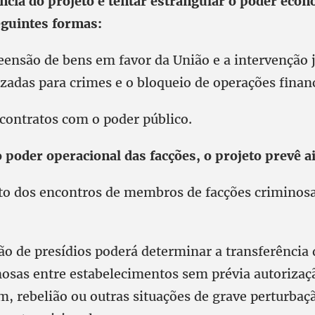
ncia do projeto é tentar estrangular o poder eco
eguintes formas:
reensão de bens em favor da União e a intervenção 
zadas para crimes e o bloqueio de operações finan
contratos com o poder público.
o poder operacional das facções, o projeto prevê a
o dos encontros de membros de facções criminos
ão de presídios poderá determinar a transferência 
nosas entre estabelecimentos sem prévia autorizaçã
m, rebelião ou outras situações de grave perturba