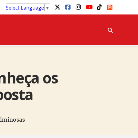
Select Language
▼
onheça os
posta
riminosas