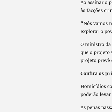
Ao assinar o 
às facções cri
“Nós vamos mo
explorar o po
O ministro da
que o projeto 
projeto prevê
Confira os pr
Homicídios co
poderão levar 
As penas passa