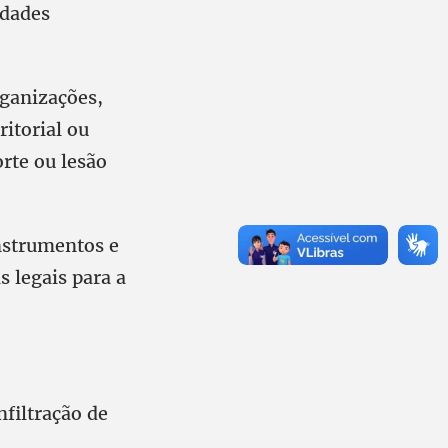
idades
ganizações,
itorial ou
rte ou lesão
instrumentos e
 legais para a
nfiltração de