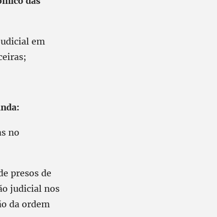
nômico das
judicial em
ceiras;
inda:
as no
de presos de
o judicial nos
ção da ordem