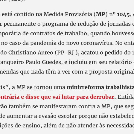
e
está contido na Medida Provisória (
MP
) nº
1045
,
ar permanente o programa de redução de jornadas e 
porária de contratos de trabalho, quando houves
 no caso da pandemia do novo coronavírus. No enta
do Christiano Aureo (PP-RJ ), acatou o pedido do 
anqueiro Paulo Guedes, e incluiu em seu relatóri
mendas que nada têm a ver com a proposta original
tis”, a MP se tornou uma
minirreforma trabalhist
ntrária e disse que vai lutar para derrubar
.
Entida
ção também se manifestaram contra a MP, que se
ode aumentar a evasão escolar porque não estabele
uições de ensino, além de não atender às necessida