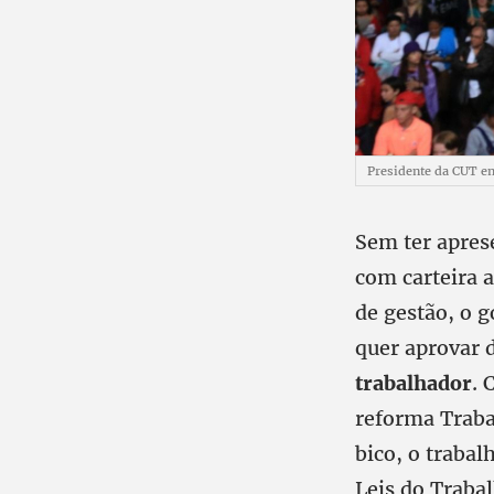
Presidente da CUT e
Sem ter apres
com carteira 
de gestão, o g
quer aprovar 
trabalhador
. 
reforma Traba
bico, o trabal
Leis do Traba