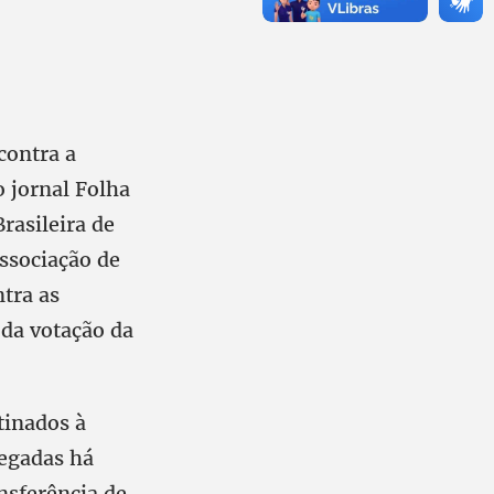
contra a
 jornal Folha
rasileira de
ssociação de
ntra as
 da votação da
tinados à
regadas há
nsferência de