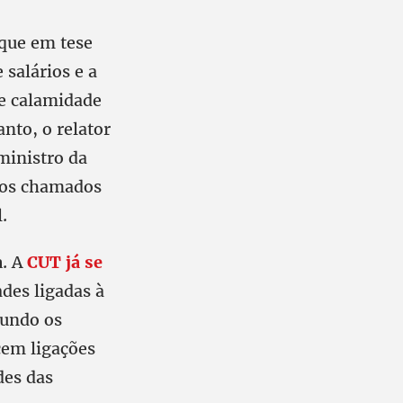
 que em tese
salários e a
se calamidade
nto, o relator
ministro da
o os chamados
.
a
. A
CUT já se
des ligadas à
gundo os
cem ligações
des das