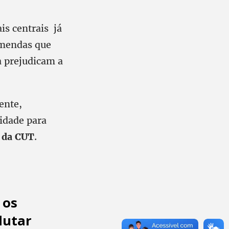
is centrais já
emendas que
a prejudicam a
ente,
idade para
 da CUT
.
 os
lutar