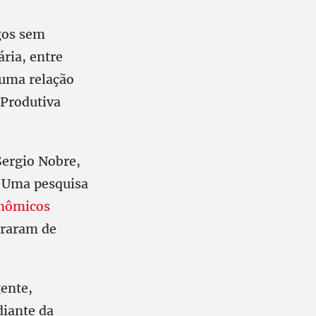
gos sem
ária, entre
 uma relação
 Produtiva
Sergio Nobre,
. Uma pesquisa
onômicos
araram de
gente,
diante da