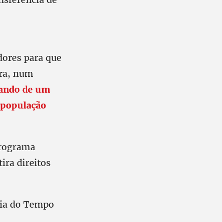
dores para que
bra, num
sando de um
 população
Programa
ira direitos
tia do Tempo