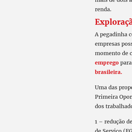
renda.
Exploraç
A pegadinha c
empresas poss
momento de cr
emprego
para 
brasileira.
Uma das propo
Primeira Opor
dos trabalhad
1 – redução d
de Serviço (FG