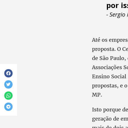
por is
- Sergio
Até os empres
proposta. O C
de São Paulo, 
Associações S
Ensino Social 
propostas, e 
MP.
Isto porque de
geração de em
mais de dois a