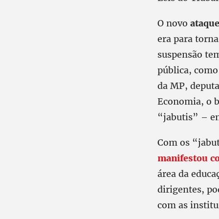
O novo
ataqu
era para torn
suspensão tem
pública, como
da MP, deputa
Economia, o b
“jabutis” – e
Com os “jabu
manifestou co
área da educa
dirigentes, p
com as instit