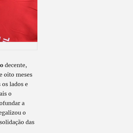
o
decente,
 e oito meses
 os lados e
ais o
rofundar a
egalizou o
nsolidação das