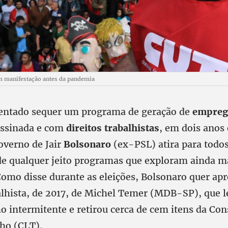
m manifestação antes da pandemia
entado sequer um programa de geração de
empreg
assinada e com
direitos trabalhistas
, em dois anos
overno de Jair
Bolsonaro
(ex-PSL) atira para todos
de qualquer jeito programas que exploram ainda m
Como disse durante as eleições, Bolsonaro quer ap
lhista, de 2017, de Michel Temer (MDB-SP), que l
ho intermitente e retirou cerca de cem itens da Co
lho (CLT).