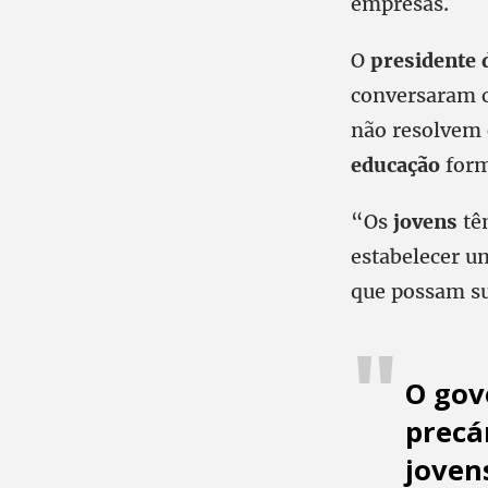
empresas.
O
presidente 
conversaram c
não resolvem
educação
form
“Os
jovens
tê
estabelecer um
que possam su
O gov
precá
joven