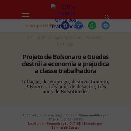
Compartilhe
HOME
CUT - CENTRAL ÚNICA DOS TRABALHADORES
NOTÍCIAS
Projeto de Bolsonaro e Guedes
destrói a economia e prejudica
a classe trabalhadora
Inflação, desemprego, desinvestimento,
PIB zero... três anos de desastre, três
anos de BolsoGuedes
Publicado:
17 Janeiro, 2022 - 10h55 |
Última modificação:
17 Janeiro, 2022 - 11h08
Escrito por: Comunicação CUT-CE
|
Editado por:
Samira de Castro