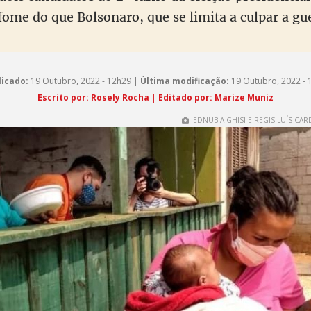
fome do que Bolsonaro, que se limita a culpar a gu
licado:
19 Outubro, 2022 - 12h29 |
Última modificação:
19 Outubro, 2022 - 
Escrito por: Rosely Rocha
|
Editado por: Marize Muniz
EDNUBIA GHISI E REGIS LUÍS CAR