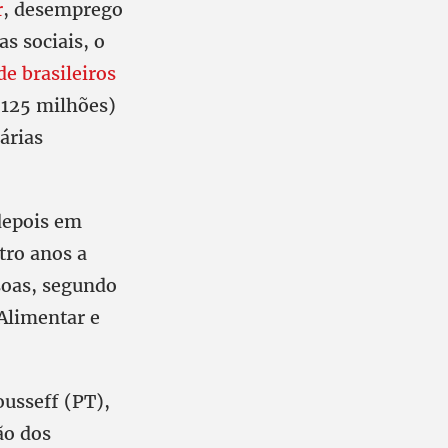
r
, desemprego
as sociais, o
de brasileiros
125 milhões)
árias
depois em
tro anos a
soas, segundo
Alimentar e
usseff (PT),
ão dos