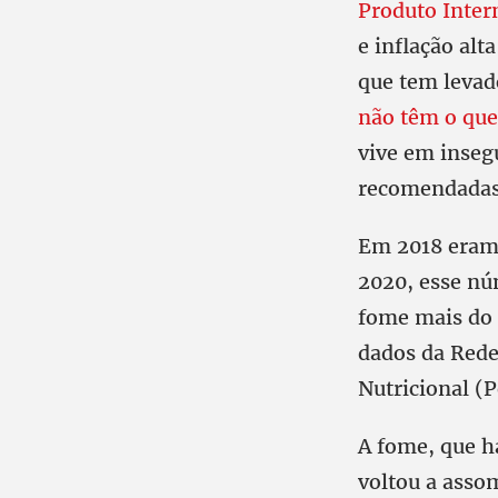
Produto Intern
e inflação alt
que tem levad
não têm o qu
vive em insegu
recomendadas 
Em 2018 eram 
2020, esse nú
fome mais do 
dados da Rede
Nutricional (
A fome, que h
voltou a assom