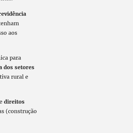
revidência
 tenham
sso aos
nica para
a dos setores
iva rural e
 e
direitos
as (construção