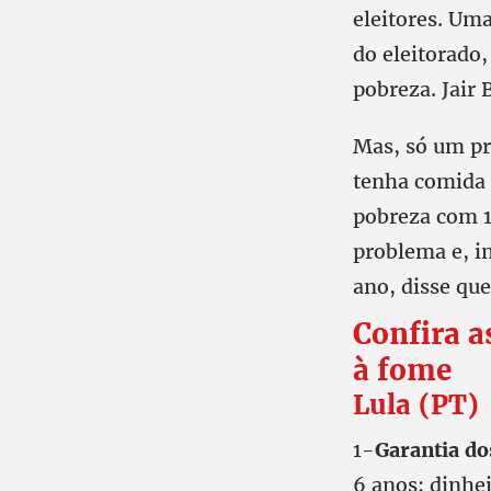
eleitores. Um
do eleitorado
pobreza. Jair 
Mas, só um pr
tenha comida 
pobreza com 13
problema e, i
ano, disse que
Confira a
à fome
Lula (PT)
1-
Garantia d
6 anos: dinhe