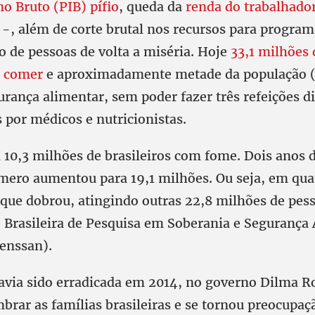
o Bruto (PIB) pífio
, queda da
renda do trabalhado
a -, além de corte brutal nos recursos para program
o de pessoas de volta a miséria. Hoje
33,1 milhões 
e comer
e aproximadamente metade da população (
rança alimentar, sem poder fazer três refeições di
por médicos e nutricionistas.
10,3 milhões de brasileiros com fome. Dois anos 
mero aumentou para 19,1 milhões. Ou seja, em qua
que dobrou, atingindo outras 22,8 milhões de pes
 Brasileira de Pesquisa em Soberania e Segurança 
Penssan).
avia sido erradicada em 2014, no governo Dilma Ro
brar as famílias brasileiras e se tornou preocupaç