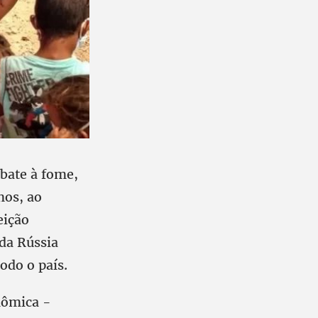
bate à fome,
nos, ao
eição
 da Rússia
odo o país.
nômica -