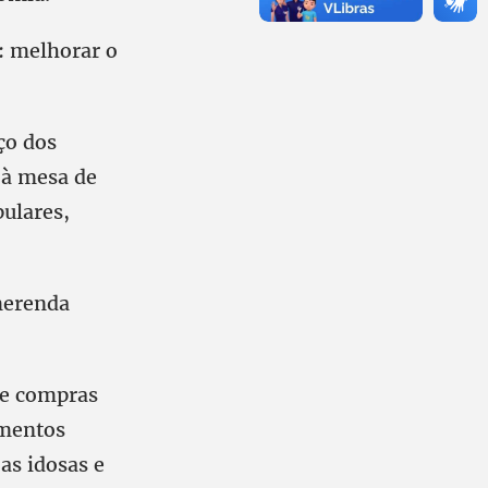
: melhorar o
ço dos
 à mesa de
pulares,
merenda
a e compras
imentos
as idosas e