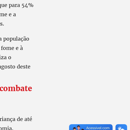
 que para 54%
ome e a
s.
a população
 fome e à
iza o
agosto deste
o combate
riança de até
omia.