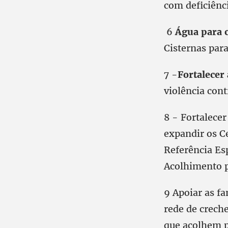
com deficiênci
6
Água para
Cisternas par
7 -
Fortalecer 
violência cont
8 - Fortalece
expandir os Ce
Referência Es
Acolhimento p
9 Apoiar as f
rede de creche
que acolhem p