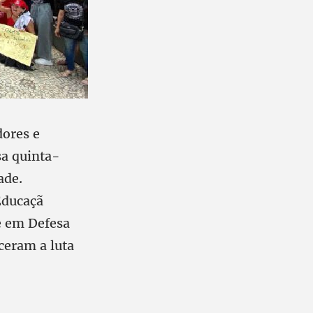
dores e
sa quinta-
ade.
Educaçã
 e em Defesa
eceram a luta