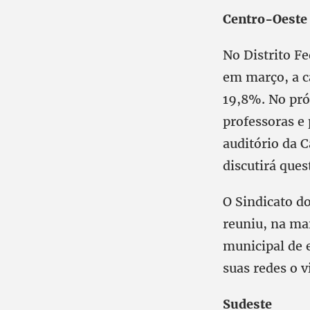
Centro-Oest
No Distrito F
em março, a ca
19,8%. No próx
professoras e
auditório da C
discutirá que
O Sindicato d
reuniu, na ma
municipal de 
suas redes o v
Sudeste