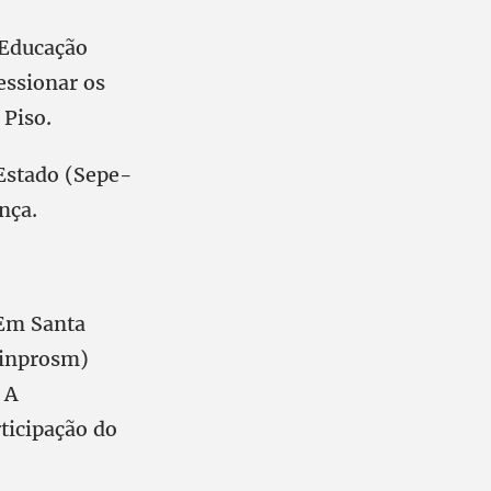
 Educação
essionar os
 Piso.
 Estado (Sepe-
ença.
 Em Santa
Sinprosm)
 A
ticipação do