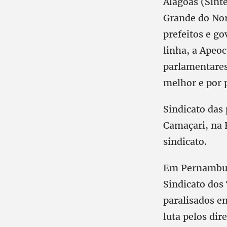
Alagoas (Sint
Grande do Nor
prefeitos e g
linha, a Apeo
parlamentares
melhor e por p
Sindicato das 
Camaçari, na 
sindicato.
Em Pernambuco
Sindicato dos
paralisados e
luta pelos dir