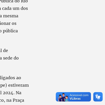
Pública do Rio
m cada um dos
 Na mesma
ionar os
o pública
l de
a sede do
ligados ao
pe) estiveram
l 2024. Na
ico, na Praça