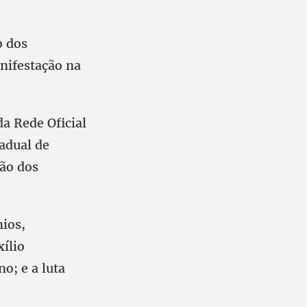
o dos
nifestação na
a Rede Oficial
adual de
ção dos
nios,
xílio
o; e a luta