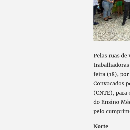
Pelas ruas de 
trabalhadoras
feira (18), po
Convocados pe
(CNTE), para o
do Ensino Médi
pelo cumprime
Norte