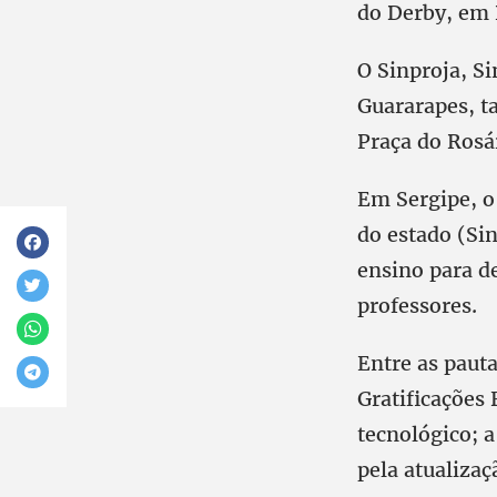
do Derby, em 
O Sinproja, S
Guararapes, t
Praça do Rosá
Em Sergipe, o
do estado (Si
ensino para d
professores.
Entre as paut
Gratificações 
tecnológico; a
pela atualizaç