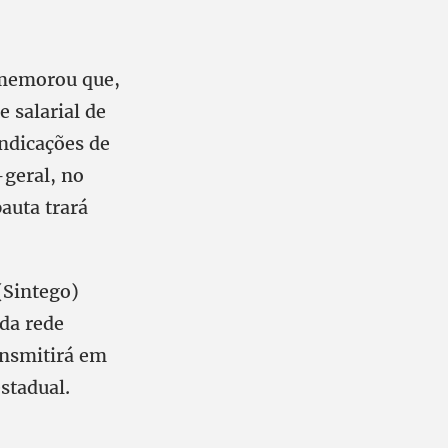
ememorou que,
 salarial de
indicações de
geral, no
auta trará
(Sintego)
 da rede
ansmitirá em
estadual.