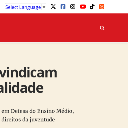
Select Language
▼
ivindicam
alidade
 e em Defesa do Ensino Médio,
 direitos da juventude