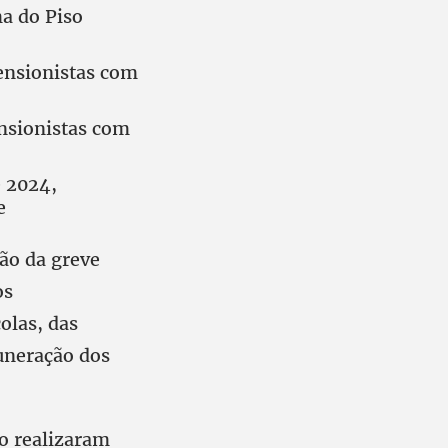
a do Piso
ensionistas com
nsionistas com
e 2024,
e
ão da greve
os
olas, das
uneração dos
ão realizaram