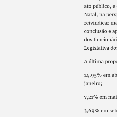
ato público, 
Natal, na per
reivindicar ma
conclusão e a
dos funcionári
Legislativa do
A última prop
14,95% em abr
janeiro;
7,21% em maio
3,69% em sete