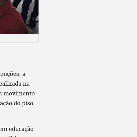
tenções, a
ealizada na
 do movimento
cação do piso
 em educação