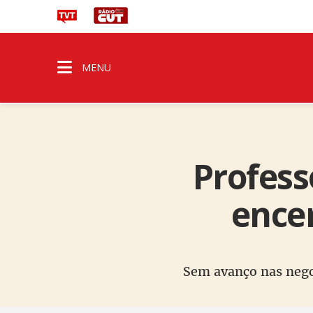
MENU
Profess
ence
Sem avanço nas negoc