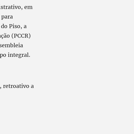
strativo, em
 para
do Piso, a
ação (PCCR)
ssembleia
po integral.
 retroativo a