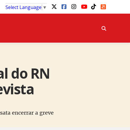
Select Language
▼
al do RN
vista
sata encerrar a greve