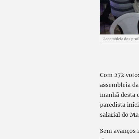
Assembleia dos prof
Com 272 votos 
assembleia da
manhã desta q
paredista inic
salarial do Ma
Sem avanços n