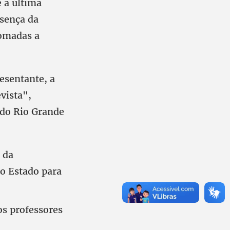
 a última
esença da
tomadas a
esentante, a
vista",
 do Rio Grande
 da
do Estado para
os professores