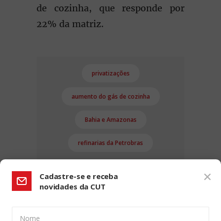
de cozinha, que responde por
22% da matriz.
privatizações
aumento do gás de cozinha
Bahia e Amazonas
refinarias da Petrobras
Cadastre-se e receba
novidades da CUT
Nome