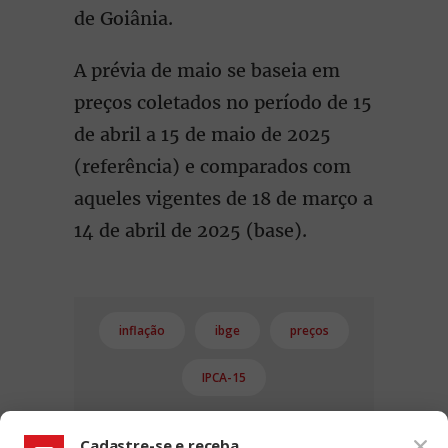
de Goiânia.
A prévia de maio se baseia em
preços coletados no período de 15
de abril a 15 de maio de 2025
(referência) e comparados com
aqueles vigentes de 18 de março a
14 de abril de 2025 (base).
inflação
ibge
preços
IPCA-15
Cadastre-se e receba