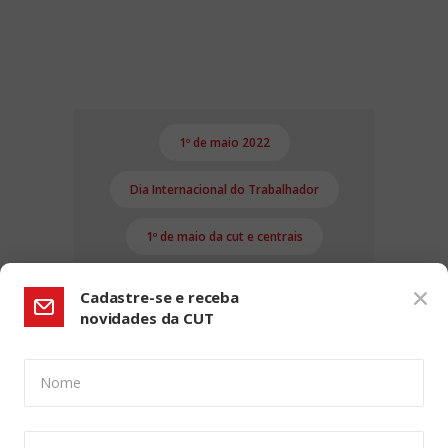
1º de maio 2022
Dia Internacional do Trabalhador
1º de maio da cut e centrais
presidentes das centrais sindicais
Cadastre-se e receba
novidades da CUT
Gleisi Hoffmann
Lula
Nome