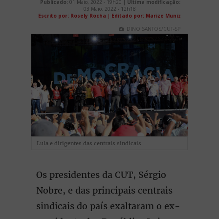
Publicado:
01 Maio, 2022 - 19h20 |
Última modificação:
03 Maio, 2022 - 12h18
Escrito por: Rosely Rocha
|
Editado por: Marize Muniz
DINO SANTOS/CUT-SP
Lula e dirigentes das centrais sindicais
Os presidentes da CUT, Sérgio
Nobre, e das principais centrais
sindicais do país exaltaram o ex-