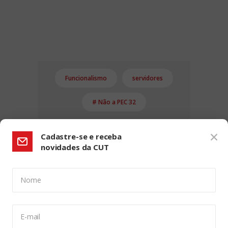
Funcionalismo
servidores
# Não a PEC 32
Cadastre-se e receba
novidades da CUT
Nome
CONFIGURAÇÃO DE COOKIES:
E-mail