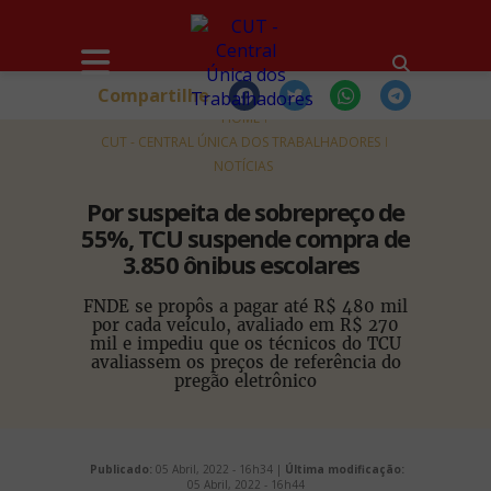
Compartilhe
HOME
CUT - CENTRAL ÚNICA DOS TRABALHADORES
NOTÍCIAS
Por suspeita de sobrepreço de
55%, TCU suspende compra de
3.850 ônibus escolares
FNDE se propôs a pagar até R$ 480 mil
por cada veículo, avaliado em R$ 270
mil e impediu que os técnicos do TCU
avaliassem os preços de referência do
pregão eletrônico
Publicado:
05 Abril, 2022 - 16h34 |
Última modificação:
05 Abril, 2022 - 16h44