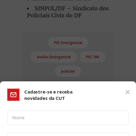
SINPOL/DF – Sindicato dos
Policiais Civis do DF
PEC Emergencial
Auxilio Emergencial
PEC 186
policiais
Cadastre-se e receba
novidades da CUT
Nome