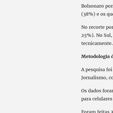
Bolsonaro pon
(38%) e os qu
No recorte po
25%). No Sul,
tecnicamente.
Metodologia 
A pesquisa fo
Jornalismo, c
Os dados fora
para celulares
Foram feitas 