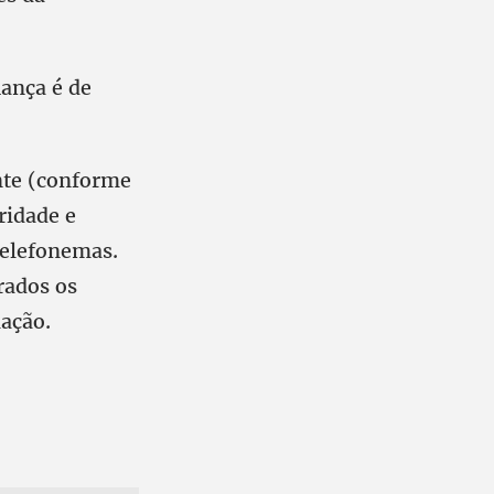
iança é de
nte (conforme
ridade e
telefonemas.
rados os
lação.