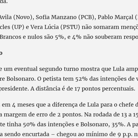
da.
’Avila (Novo), Sofia Manzano (PCB), Pablo Marçal (
cles (UP) e Vera Lúcia (PSTU) não somaram mençõ
 Brancos e nulos são 5%, e 4% não souberam resp
o
e um eventual segundo turno mostra que Lula amp
e Bolsonaro. O petista tem 52% das intenções de v
residente. A distância é de 17 pontos percentuais.
z em 4 meses que a diferença de Lula para o chefe 
a margem de erro de 2 pontos. Na rodada de 13 a 15
te tinha 50% das intenções e Bolsonaro, 35%. A par
ha sendo encurtada – chegou ao mínimo de 9 p.p. n