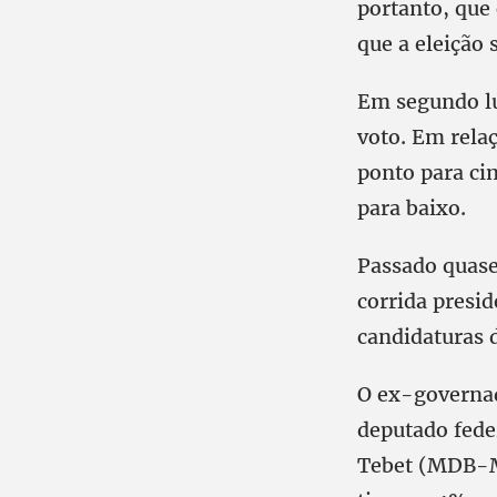
portanto, que
que a eleição 
Em segundo lu
voto. Em rela
ponto para ci
para baixo.
Passado quase
corrida presid
candidaturas d
O ex-governa
deputado fed
Tebet (MDB-MS