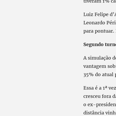
tiveram 1% ca
Luiz Felipe d
Leonardo Péri
para pontuar.
Segundo turn
A simulação d
vantagem sobr
35% do atual p
Essa é a 1ª ve
cresceu fora d
o ex-presiden
distância vin