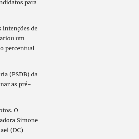
ndidatos para
s intenções de
variou um
o percentual
ria (PSDB) da
onar as pré-
tos. O
nadora Simone
ael (DC)