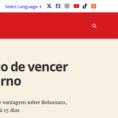
Select Language
▼
o de vencer
urno
de vantagem sobre Bolsonaro,
á 15 dias