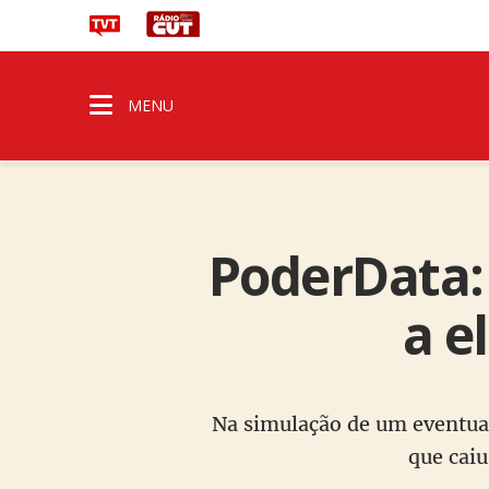
MENU
PoderData:
a e
Na simulação de um eventual
que caiu