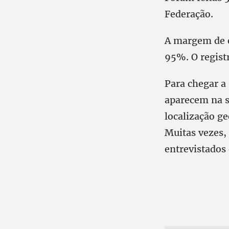
Federação.
A margem de er
95%. O regist
Para chegar a
aparecem na s
localização g
Muitas vezes,
entrevistados