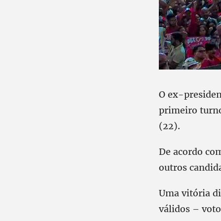
O ex-presiden
primeiro turn
(22).
De acordo com
outros candi
Uma vitória d
válidos – vot