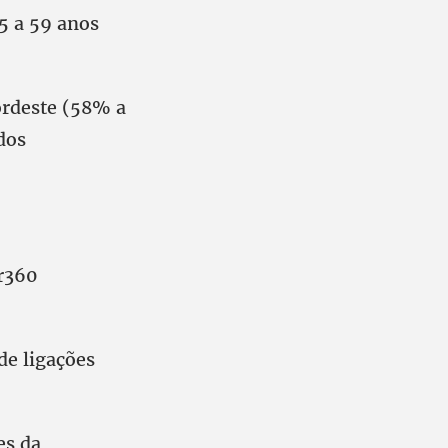
5 a 59 anos
ordeste (58% a
dos
r360
de ligações
es da