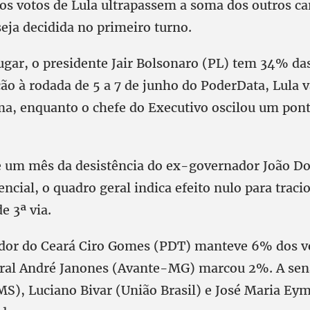
 os votos de Lula ultrapassem a soma dos outros ca
seja decidida no primeiro turno.
gar, o presidente Jair Bolsonaro (PL) tem 34% da
ção à rodada de 5 a 7 de junho do PoderData, Lula 
ma, enquanto o chefe do Executivo oscilou um pont
 um mês da desistência do ex-governador João Do
encial, o quadro geral indica efeito nulo para traci
e 3ª via.
dor do Ceará Ciro Gomes (PDT) manteve 6% dos vo
eral André Janones (Avante-MG) marcou 2%. A se
), Luciano Bivar (União Brasil) e José Maria Eym