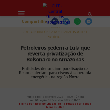
Compartilhe
HOME
CUT - CENTRAL ÚNICA DOS TRABALHADORES
NOTÍCIAS
Petroleiros pedem a Lula que
reverta privatização de
Bolsonaro no Amazonas
Entidades denunciam paralisação da
Ream e alertam para riscos à soberania
energética na região Norte
Publicado:
16 Setembro, 2025 - 11h00 |
Última
modificação:
16 Setembro, 2025 - 11h17
Escrito por: Rodrigo Chagas- BdF
|
Editado por: Felipe
Mendes - BdF