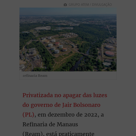
GRUPO ATEM / DIVULGAÇÃO
refinaria Ream
Privatizada no apagar das luzes
do governo de Jair Bolsonaro
(PL)
, em dezembro de 2022, a
Refinaria de Manaus
(Ream),
está praticamente