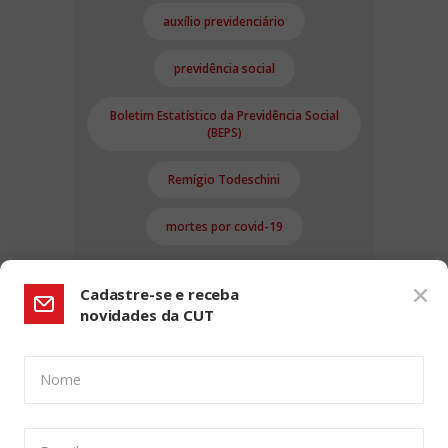
auxílio previdenciário
previdência social
Boletim Estatístico da Previdência Social
(BEPS)
Remígio Todeschini
mortes por covid-19
Cadastre-se e receba
novidades da CUT
Nome