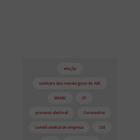
eleição
sinidcato dos metalurgicos do ABC
SMABC
ZF
processo eleitoral
Coronavírus
comitê sindical de empresa
CSE