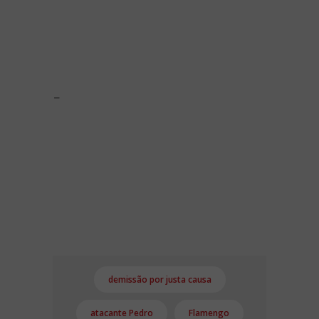
-
demissão por justa causa
atacante Pedro
Flamengo