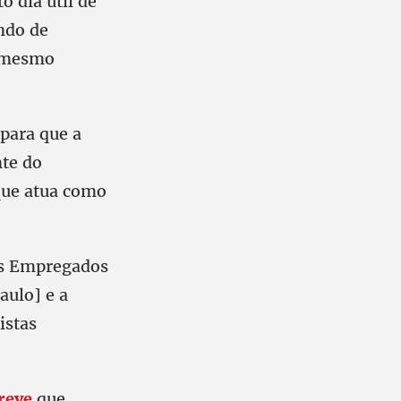
o dia útil de
ndo de
o mesmo
para que a
nte do
 que atua como
dos Empregados
aulo] e a
istas
reve
que