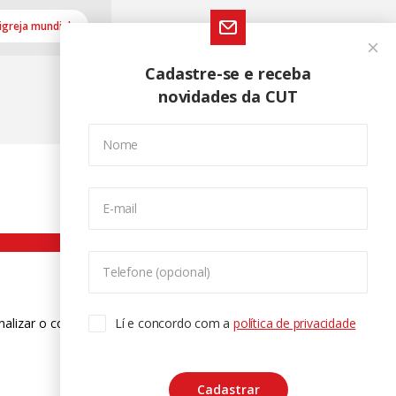
igreja mundial
Cadastre-se e receba
novidades da CUT
Nome
E-mail
Telefone (opcional)
nalizar o conteúdo. Para saber mais
Lí e concordo com a
política de privacidade
ase
Cadastrar
CTRL+F2