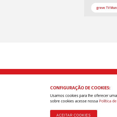
greve TV Mun
Rua Caetano Pinto nº 575 CEP 03041-
CONFIGURAÇÃO DE COOKIES:
Usamos cookies para lhe oferecer uma e
sobre cookies acesse nossa
Política d
Copyleft CUT Central Única dos Trabalhadores 3.960 - Entidades Filia
ACEITAR COOKIES