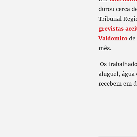
durou cerca d
Tribunal Regi
grevistas ace
Valdomiro
de
mês.
Os trabalhad
aluguel, água 
recebem em d