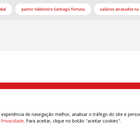
dial
pastor Valdomiro Santiago fortuna
salários atrasados na 
000 Brás, São Paulo/SP | Telefone (11) 2108 9200 - Fax (11) 2108 9310
xperiência de navegação melhor, analisar o tráfego do site e perso
e Privacidade
. Para aceitar, clique no botão "aceitar cookies".
das | 7.933.029 - Trabalhadores(as) Associados | 25.831.443 - Trabalhadores(as) na B