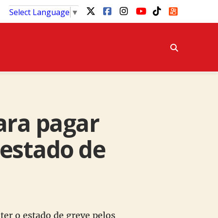
Select Language
▼
para pagar
 estado de
er o estado de greve pelos