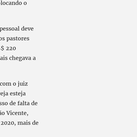
olocando o
 pessoal deve
os pastores
S$ 220
ais chegava a
 com o juiz
eja esteja
so de falta de
ão Vicente,
 2020, mais de