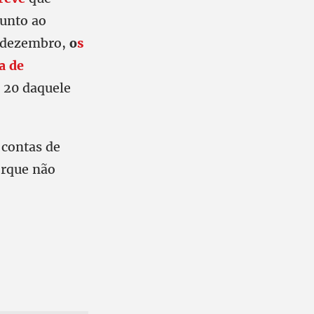
junto ao
e dezembro,
o
s
a de
a 20 daquele
contas de
orque não