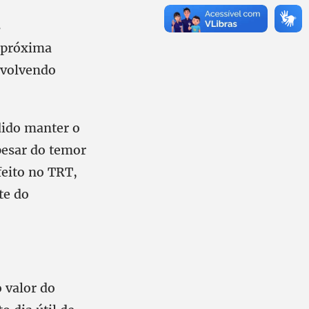
s
 próxima
nvolvendo
dido manter o
pesar do temor
eito no TRT,
te do
 valor do