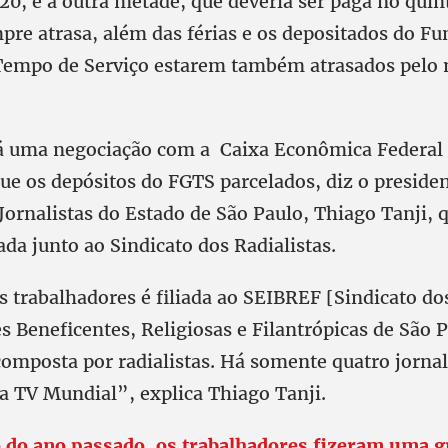
 20, e a outra metade, que deveria ser paga no quint
pre atrasa, além das férias e os depositados do Fu
 Tempo de Serviço estarem também atrasados pel
 uma negociação com a Caixa Econômica Federal 
ue os depósitos do FGTS parcelados, diz o preside
Jornalistas do Estado de São Paulo, Thiago Tanji,
ada junto ao Sindicato dos Radialistas.
s trabalhadores é filiada ao SEIBREF [Sindicato 
s Beneficentes, Religiosas e Filantrópicas de São P
composta por radialistas. Há somente quatro jornal
a TV Mundial”, explica Thiago Tanji.
do ano passado, os trabalhadores fizeram uma g