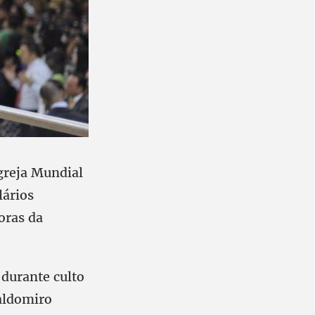
Igreja Mundial
lários
doras da
 durante culto
Valdomiro