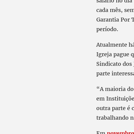
salário no dia
cada mês, sem
Garantia Por
período.
Atualmente há
Igreja pague q
Sindicato dos 
parte interess
“A maioria do
em Instituiçõe
outra parte é 
trabalhando n
Em
novembro 