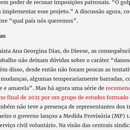
tem poder de recusar imposições patronais. “O gol
ra implementar esse projeto.” A discussão agora, c
obre “qual país nós queremos”.
vas
ista Ana Georgina Dias, do Dieese, as consequênci
abalho não deixam dúvidas sobre o caráter “dano
lém disso, desde então não foram poucas as tentati
s mudanças, algumas temporariamente barradas, c
de e amarela”. Mas há agora uma série de
recomen
no final de 2021 por um grupo de estudos formado
ambém não teve a presença de representantes dos t
neiro o governo lançou a Medida Provisória (MP) 1
erviço civil voluntário. Na visão das centrais sindi