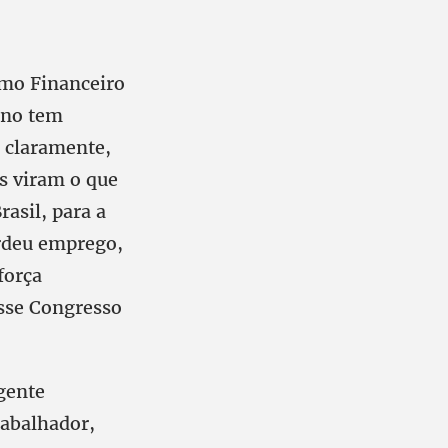
amo Financeiro
ano tem
o claramente,
s viram o que
rasil, para a
erdeu emprego,
força
esse Congresso
gente
rabalhador,