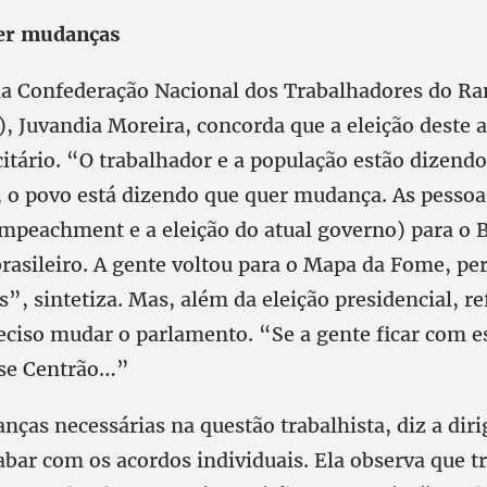
er mudanças
da Confederação Nacional dos Trabalhadores do R
, Juvandia Moreira, concorda que a eleição deste 
citário. “O trabalhador e a população estão dizend
, o povo está dizendo que quer mudança. As pessoa
impeachment e a eleição do atual governo) para o B
brasileiro. A gente voltou para o Mapa da Fome, p
s”, sintetiza. Mas, além da eleição presidencial, re
reciso mudar o parlamento. “Se a gente ficar com 
esse Centrão…”
ças necessárias na questão trabalhista, diz a diri
abar com os acordos individuais. Ela observa que t