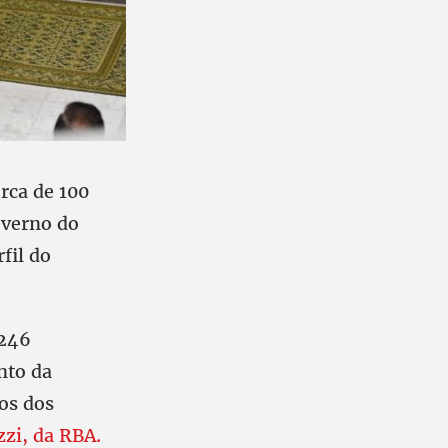
rca de 100
overno do
fil do
 246
nto da
tos dos
zzi, da RBA.