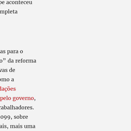
pe aconteceu
ompleta
as para o
so” da reforma
vas de
omo a
dações
 pelo governo
,
rabalhadores.
.099, sobre
cais, mais uma