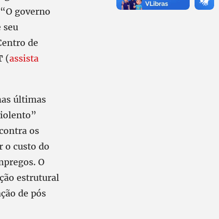
 “O governo
e seu
Centro de
T
(
assista
nas últimas
violento”
contra os
r o custo do
mpregos. O
ção estrutural
ação de pós