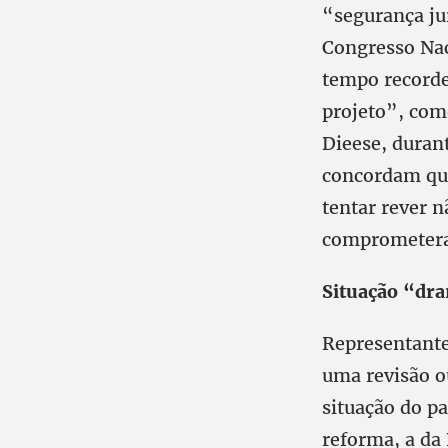
“segurança ju
Congresso Nac
tempo recorde
projeto”, com
Dieese, durant
concordam que
tentar rever n
comprometera
Situação “dr
Representante
uma revisão ou
situação do p
reforma, a da 