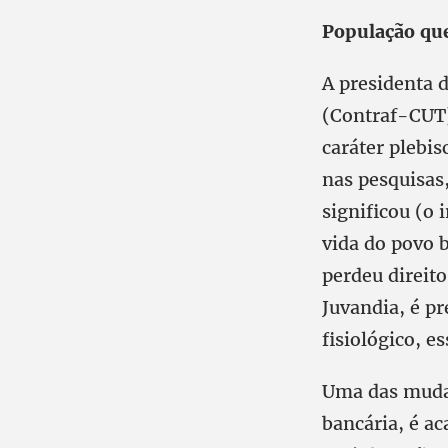
População qu
A presidenta 
(Contraf-CUT)
caráter plebis
nas pesquisas
significou (o 
vida do povo 
perdeu direito
Juvandia, é p
fisiológico, 
Uma das mudan
bancária, é ac