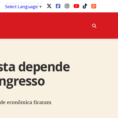
Select Language
▼
sta depende
ongresso
dade econômica ficaram