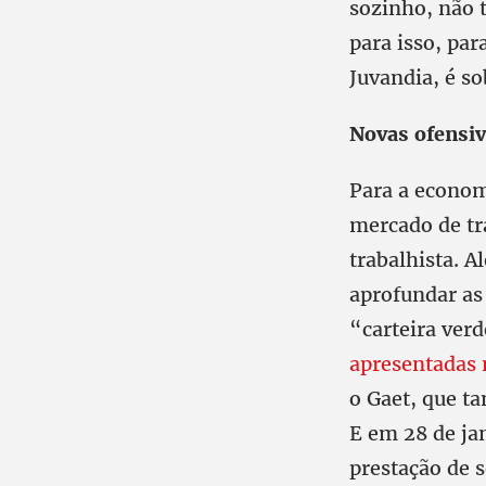
sozinho, não 
para isso, pa
Juvandia, é s
Novas ofensi
Para a econom
mercado de tr
trabalhista. A
aprofundar a
“carteira ver
apresentadas 
o Gaet, que t
E em 28 de ja
prestação de s