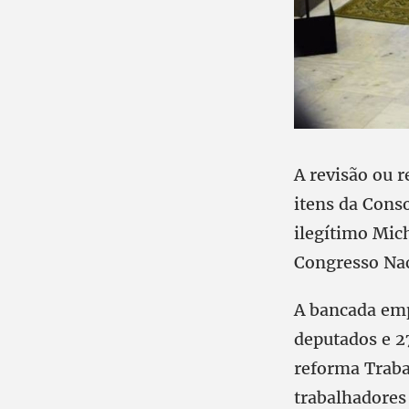
A revisão ou 
itens da Cons
ilegítimo Mic
Congresso Nac
A bancada emp
deputados e 2
reforma Trabal
trabalhadores 