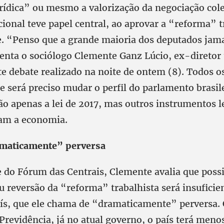
rídica” ou mesmo a valorização da negociação cole
ional teve papel central, ao aprovar a “reforma” 
. “Penso que a grande maioria dos deputados jama
enta o sociólogo Clemente Ganz Lúcio, ex-diretor 
e debate realizado na noite de ontem (8). Todos os
 será preciso mudar o perfil do parlamento brasil
ão apenas a lei de 2017, mas outros instrumentos l
m a economia.
amaticamente” perversa
 do Fórum das Centrais, Clemente avalia que poss
 reversão da “reforma” trabalhista será insuficie
aís, que ele chama de “dramaticamente” perversa.
Previdência, já no atual governo, o país terá meno