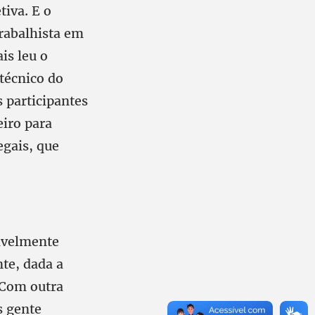
tiva. E o
trabalhista em
is leu o
técnico do
 participantes
eiro para
egais, que
ivelmente
nte, dada a
 Com outra
s gente