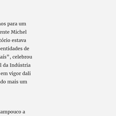
enos para um
dente Michel
tório estava
 entidades de
aís”, celebrou
 da Indústria
 em vigor dali
ndo mais um
 tampouco a