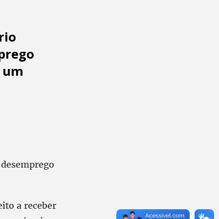
rio
mprego
e um
o-desemprego
ito a receber