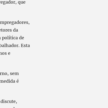
regador, que
 empregadores,
tores da
 política de
balhador. Esta
mos e
erno, sem
 medida é
discute,