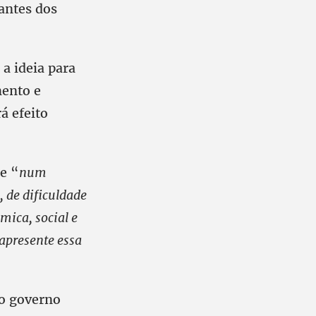
tantes dos
a ideia para
mento e
á efeito
e “
num
 de dificuldade
mica, social e
apresente essa
do governo