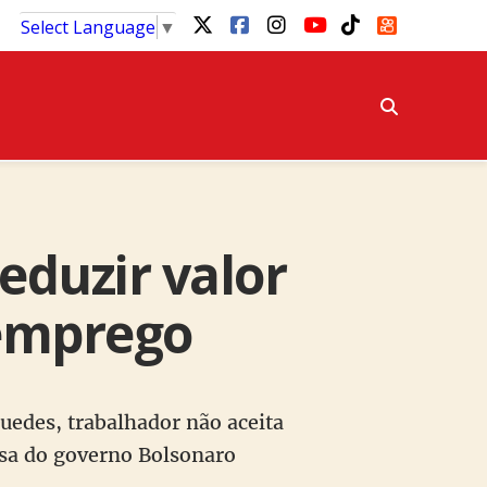
Select Language
▼
eduzir valor
semprego
edes, trabalhador não aceita
nsa do governo Bolsonaro