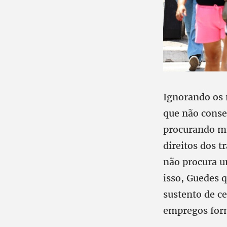
Ignorando os 
que não cons
procurando mu
direitos dos 
não procura u
isso, Guedes q
sustento de c
empregos form