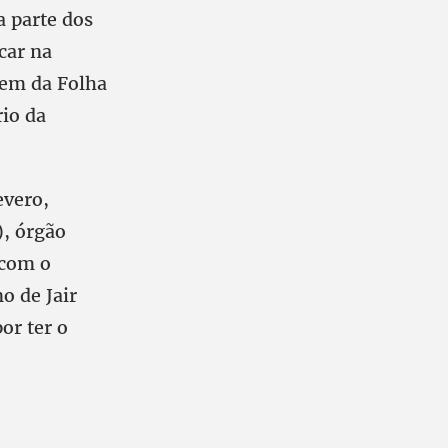
a parte dos
car na
gem da Folha
io da
evero,
, órgão
 com o
o de Jair
or ter o