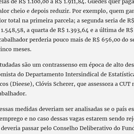
elas de R$ 1.100,00 a R$ 1.911,84. Guedes quer pag
alor cheio e depois reduzir. Por exemplo, quem ga
lor total na primeira parcela; a segunda seria de R$
 1.548,58, a quarta de R$ 1.393,64 e a última de R$
trabalhador perderia pouco mais de R$ 656,00 do s
cinco meses.
tudadas são um contrassenso em época de alto de
omista do Departamento Intersindical de Estatístic
os (Dieese), Clóvis Scherer, que assessora a CUT
abalhador.
 essas medidas deveriam ser analisadas se o país e
e emprego e no caso dessas vagas estarem sendo rej
 deveria passar pelo Conselho Deliberativo do Fu