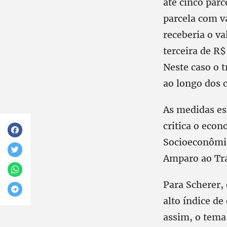
até cinco parc
parcela com v
receberia o va
terceira de R$
Neste caso o 
ao longo dos 
As medidas es
critica o econ
Socioeconômic
Amparo ao Tr
Para Scherer,
alto índice d
assim, o tema