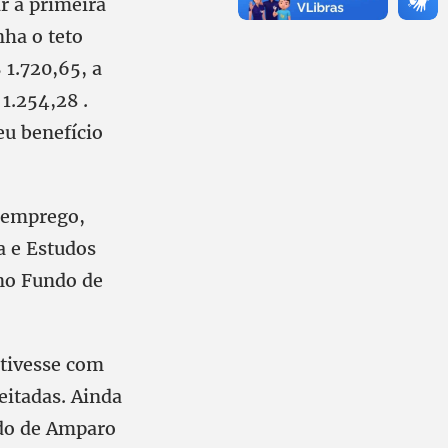
ar a primeira
nha o teto
 1.720,65, a
 1.254,28 .
eu benefício
semprego,
a e Estudos
 no Fundo de
stivesse com
eitadas. Ainda
ndo de Amparo