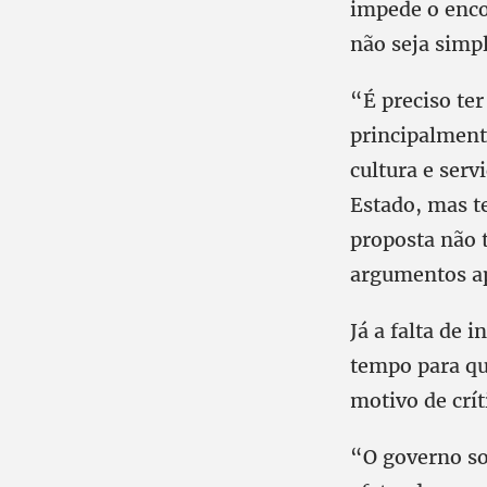
impede o enco
não seja simp
“É preciso te
principalment
cultura e serv
Estado, mas te
proposta não 
argumentos ap
Já a falta de 
tempo para qu
motivo de crít
“O governo so