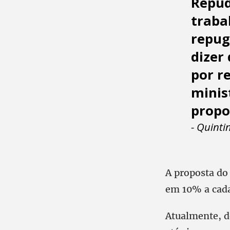
Repud
traba
repug
dizer
por r
minis
propo
- Quinti
A proposta do
em 10% a cad
Atualmente, de