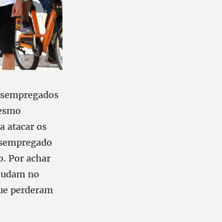
desempregados
mesmo
a atacar os
desempregado
. Por achar
ajudam no
que perderam