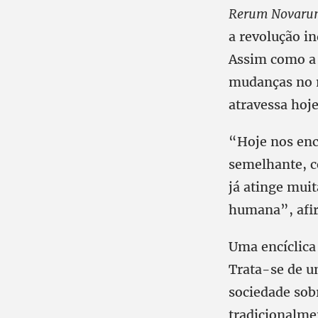
Rerum Novar
a revolução i
Assim como a 
mudanças no 
atravessa hoj
“Hoje nos en
semelhante, co
já atinge mui
humana”, afir
Uma encíclica
Trata-se de um
sociedade sob
tradicionalme