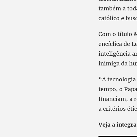
também a toda
católico e bus
Com o título
M
encíclica de 
inteligência a
inimiga da hu
“A tecnologi
tempo, o Papa
financiam, a 
a critérios éti
Veja a íntegr