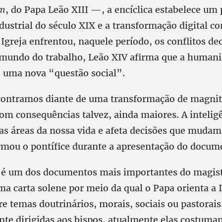
um
, do Papa Leão XIII —, a encíclica estabelece um 
ndustrial do século XIX e a transformação digital 
Igreja enfrentou, naquele período, os conflitos de
mundo do trabalho, Leão XIV afirma que a human
e uma nova “questão social”.
contramos diante de uma transformação de magni
m consequências talvez, ainda maiores. A inteligên
tas áreas da nossa vida e afeta decisões que mudam
mou o pontífice durante a apresentação do docum
 é um dos documentos mais importantes do magist
a carta solene por meio da qual o Papa orienta a I
re temas doutrinários, morais, sociais ou pastorai
nte dirigidas aos bispos, atualmente elas costuma