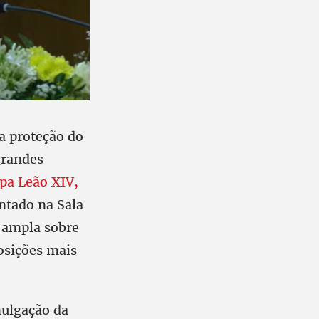
a proteção do
grandes
apa Leão XIV,
ntado na Sala
 ampla sobre
posições mais
mulgação da