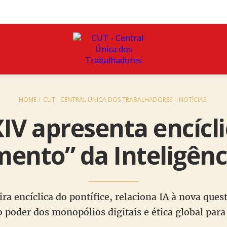
HOME
CUT - CENTRAL ÚNICA DOS TRABALHADORES
NOTÍCIAS
IV apresenta encícl
nto” da Inteligência
a encíclica do pontífice, relaciona IA à nova ques
o poder dos monopólios digitais e ética global par