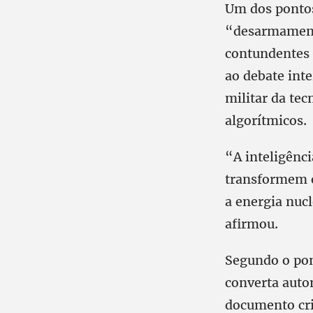
Um dos pontos
“desarmamento
contundentes 
ao debate inte
militar da te
algorítmicos.
“A inteligênci
transformem 
a energia nuc
afirmou.
Segundo o pon
converta auto
documento cri