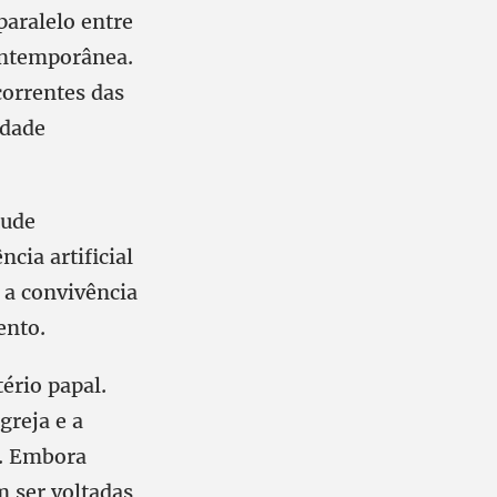
paralelo entre
contemporânea.
correntes das
idade
tude
cia artificial
 a convivência
ento.
ério papal.
greja e a
s. Embora
m ser voltadas