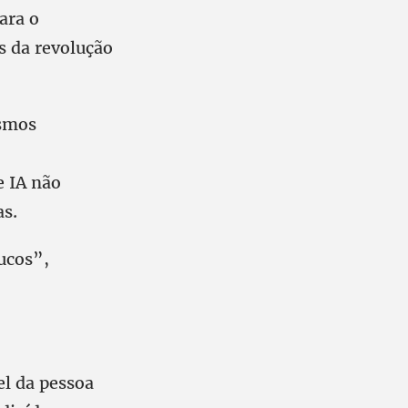
ara o
s da revolução
ismos
e IA não
as.
ucos”,
el da pessoa