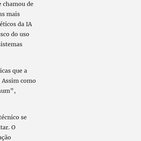
ue chamou de
ns mais
ticos da IA
isco do uso
sistemas
gicas que a
. Assim como
omum”,
técnico se
tar. O
ação