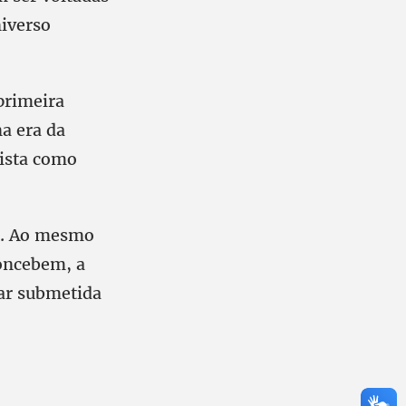
iverso
primeira
a era da
vista como
o. Ao mesmo
concebem, a
tar submetida