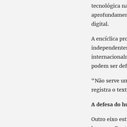
tecnológica n
aprofundament
digital.
A encíclica p
independentes
internacional
podem ser def
“Não serve um
registra o text
A defesa do 
Outro eixo est