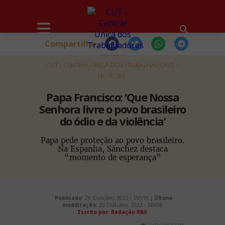
Compartilhe
HOME
CUT - CENTRAL ÚNICA DOS TRABALHADORES
NOTÍCIAS
Papa Francisco: ‘Que Nossa
Senhora livre o povo brasileiro
do ódio e da violência’
Papa pede proteção ao povo brasileiro.
Na Espanha, Sánchez destaca
“momento de esperança”
Publicado:
26 Outubro, 2022 - 15h19 |
Última
modificação:
26 Outubro, 2022 - 18h58
Escrito por: Redação RBA