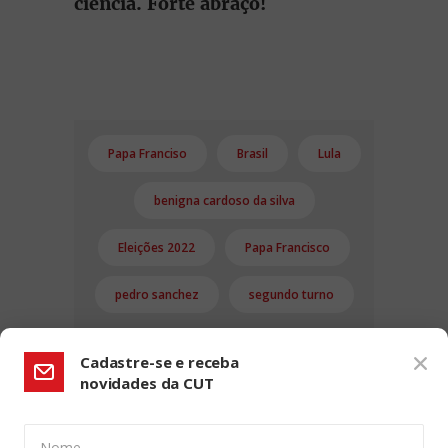
ciência. Forte abraço!
Papa Franciso
Brasil
Lula
benigna cardoso da silva
Eleições 2022
Papa Francisco
pedro sanchez
segundo turno
Cadastre-se e receba
novidades da CUT
Nome