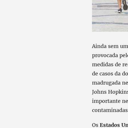
Ainda sem uma
provocada pel
medidas de re
de casos da d
madrugada nes
Johns Hopkins
importante ne
contaminadas.
Os
Estados U