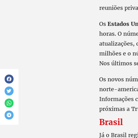
reuniões priva
Os
Estados U
horas. O núme
atualizações, 
milhões e o n
Nos últimos s
Os novos núme
norte-america
Informações c
próximas a Tr
Brasil
Já o Brasil r