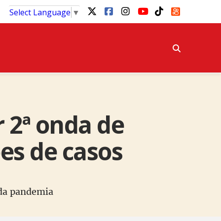
Select Language
▼
 2ª onda de
ões de casos
o da pandemia