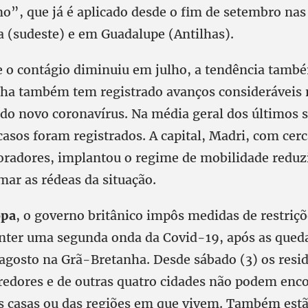
o”, que já é aplicado desde o fim de setembro nas
a (sudeste) e em Guadalupe (Antilhas).
e o contágio diminuiu em julho, a tendência també
nha também tem registrado avanços consideráveis 
do novo coronavírus. Na média geral dos últimos s
asos foram registrados. A capital, Madri, com cerc
radores, implantou o regime de mobilidade reduzi
mar as rédeas da situação.
pa
, o governo britânico impôs medidas de restriçõ
onter uma segunda onda da Covid-19, após as queda
 agosto na Grã-Bretanha. Desde sábado (3) os resi
rredores e de outras quatro cidades não podem enc
as casas ou das regiões em que vivem. Também estã