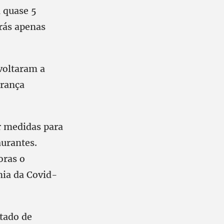
 quase 5
rás apenas
voltaram a
França
 medidas para
aurantes.
oras o
mia da Covid-
stado de