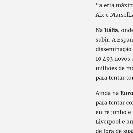
“alerta máxim
Aix e Marselh
Na
Itália
, ond
subir. A Espa
disseminação 
10.493 novos c
milhões de mo
para tentar to
Ainda na
Euro
para tentar c
entre junho e
Liverpool e a
de fora de su