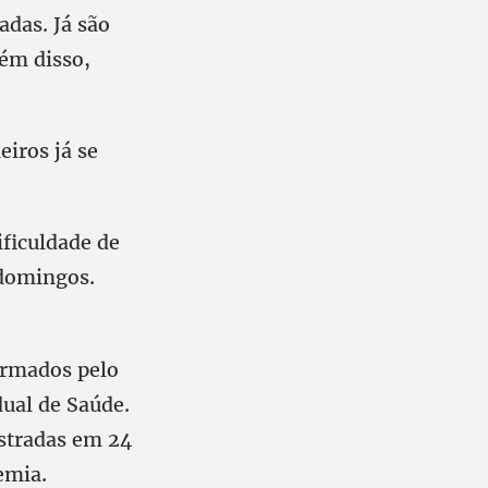
adas. Já são
ém disso,
iros já se
ficuldade de
 domingos.
irmados pelo
dual de Saúde.
stradas em 24
emia.