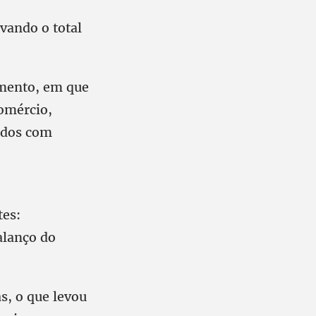
vando o total
omento, em que
comércio,
Todos com
tes:
alanço do
s, o que levou