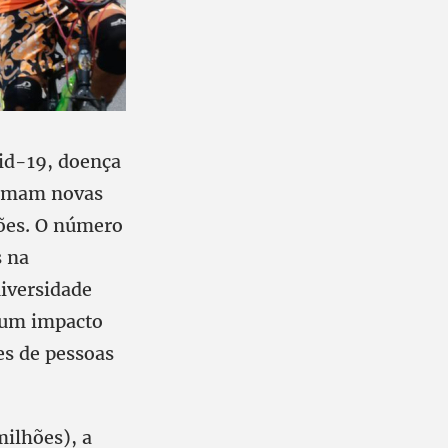
id-19, doença
tomam novas
ções. O número
s na
iversidade
m um impacto
es de pessoas
milhões), a