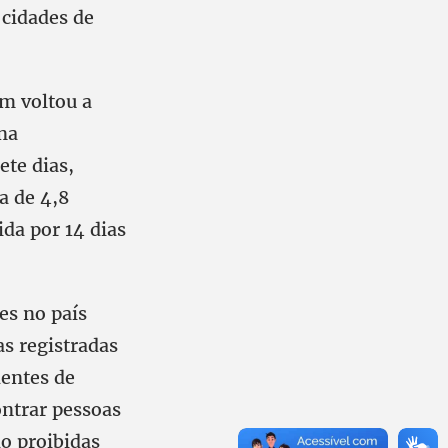
 cidades de
m voltou a
na
ete dias,
a de 4,8
da por 14 dias
es no país
s registradas
dentes de
ontrar pessoas
o proibidas