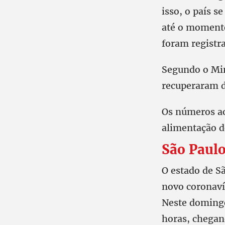
isso, o país s
até o momento
foram registr
Segundo o Min
recuperaram d
Os números ao
alimentação d
São Paulo
O estado de S
novo coronaví
Neste domingo
horas, chegand