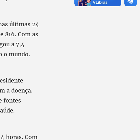
nas últimas 24
de 816. Com as
gou a 7,4
do o mundo.
esidente
om a doença.
e fontes
saúde.
 24 horas. Com