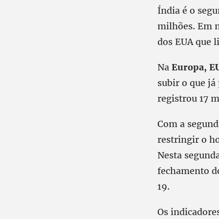
Índia é o seg
milhões. Em n
dos EUA que l
Na
Europa, E
subir o que já
registrou 17 m
Com a segund
restringir o h
Nesta segunda
fechamento do
19.
Os indicadores