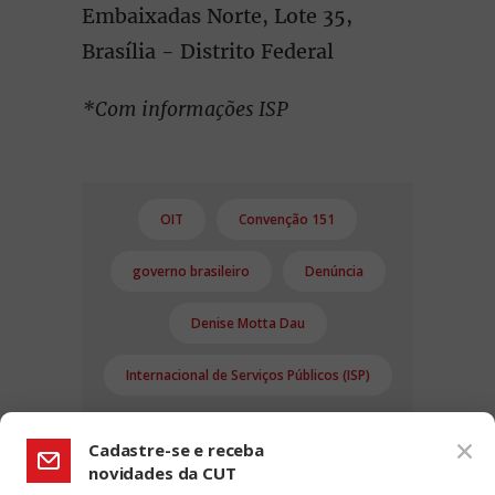
Embaixadas Norte, Lote 35,
Brasília - Distrito Federal
*Com informações ISP
OIT
Convenção 151
governo brasileiro
Denúncia
Denise Motta Dau
Internacional de Serviços Públicos (ISP)
Cadastre-se e receba
novidades da CUT