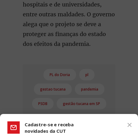
hospitais e de universidades,
entre outras maldades. O governo
alega que o projeto se deve a
proteger as finanças do estado
dos efeitos da pandemia.
PL do Doria
pl
gestao tucana
pandemia
PSDB
gestão tucana em SP
Cadastre-se e receba
novidades da CUT