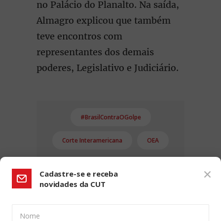
no Palácio do Planalto. Na saída,
Almagro explicou que também
teve encontros com
representantes dos demais
poderes, Legislativo e Judiciário.
#BrasilContraOGolpe
Corte Interamericana
OEA
Cadastre-se e receba
novidades da CUT
Nome