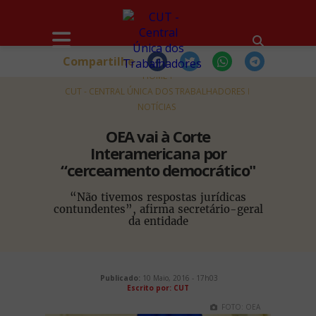
Compartilhe
HOME
CUT - CENTRAL ÚNICA DOS TRABALHADORES
NOTÍCIAS
OEA vai à Corte
Interamericana por
“cerceamento democrático"
“Não tivemos respostas jurídicas
contundentes”, afirma secretário-geral
da entidade
Publicado:
10 Maio, 2016 - 17h03
Escrito por: CUT
FOTO: OEA