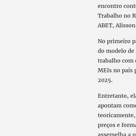
encontro cont
Trabalho no RS
ABET, Alisson
No primeiro p
do modelo de 
trabalho com 
MEIs no país 
2025.
Entretanto, el
apontam como
teoricamente,
preços e forma
assemelha a u