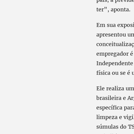
ter”, aponta.
Em sua exposi
apresentou um
conceitualiza
empregador é 
Independente 
física ou se é
Ele realiza u
brasileira e A
específica par
limpeza e vig
súmulas do TS