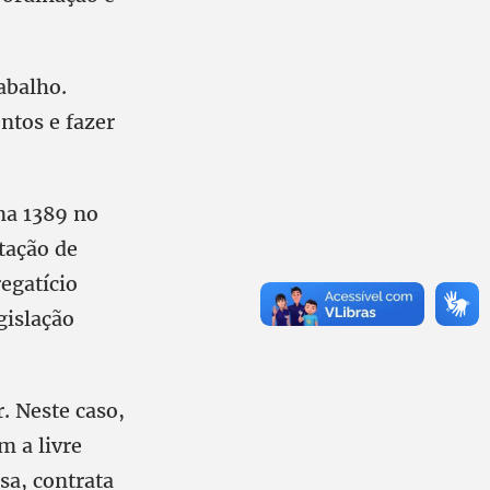
abalho.
ntos e fazer
ma 1389 no
tação de
egatício
gislação
. Neste caso,
m a livre
sa, contrata