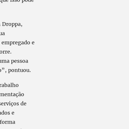
n Droppa,
ua
ão empregado e
orre.
 uma pessoa
ão”, pontuou.
Trabalho
lamentação
serviços de
ados e
eforma