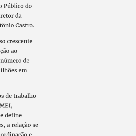
o Público do
iretor da
tônio Castro.
so crescente
ção ao
o número de
milhões em
os de trabalho
 MEI,
e define
s, a relação se
bordinação e