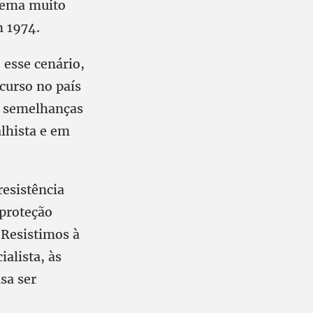
 tema muito
m 1974.
 esse cenário,
curso no país
ta semelhanças
lhista e em
resistência
 proteção
. Resistimos à
ialista, às
sa ser