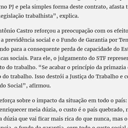
o PJ e pela simples forma deste contrato, afasta 
legislação trabalhista”, explica.
tônio Castro reforçou a preocupação com os efeito
 a previdência social e o Fundo de Garantia por T
ando para a consequente perda de capacidade do E
icas sociais. Para ele, o julgamento do STF repres
ito do trabalho. “Se acabar o princípio da primazia 
o do trabalho. Isso destrói a Justiça do Trabalho e 
do Social”, afirmou.
eforça sobre o impacto da situação em todo o país:
enriquecer meia dúzia, o custo é o país quebrado, n
dúzia que vai ficar mais rica do que nunca, mas o 
ência, o fundo de garantia, com todo o custo social