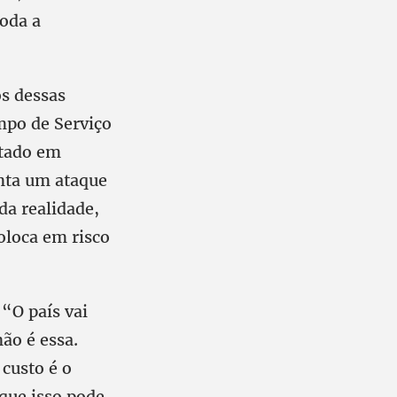
toda a
s dessas
empo de Serviço
stado em
enta um ataque
da realidade,
coloca em risco
 “O país vai
ão é essa.
custo é o
 que isso pode