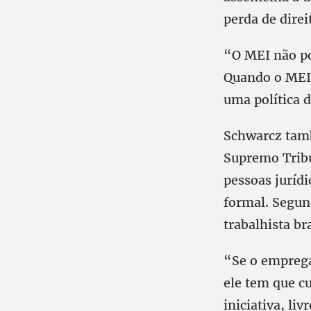
perda de direi
“O MEI não pod
Quando o MEI 
uma política d
Schwarcz tam
Supremo Tribun
pessoas juríd
formal. Segun
trabalhista bra
“Se o emprega
ele tem que cu
iniciativa, li