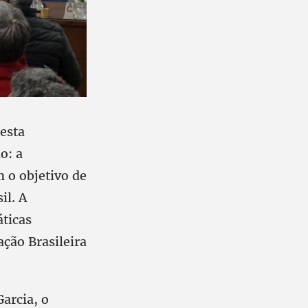
esta
o: a
m o objetivo de
il. A
áticas
ação Brasileira
arcia, o