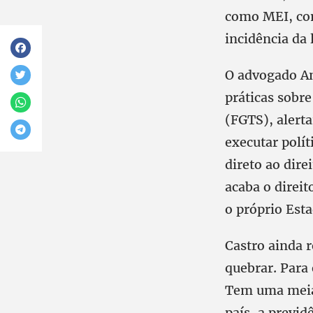
como MEI, com
incidência da 
O advogado An
práticas sobre
(FGTS), alert
executar polít
direto ao dire
acaba o direit
o próprio Esta
Castro ainda r
quebrar. Para 
Tem uma meia 
país, a previd