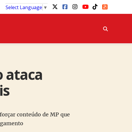
Select Language
▼
o ataca
is
reforçar conteúdo de MP que
pagamento