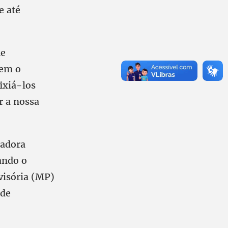
e até
ue
tem o
ixiá-los
r a nossa
hadora
ando o
visória (MP)
 de