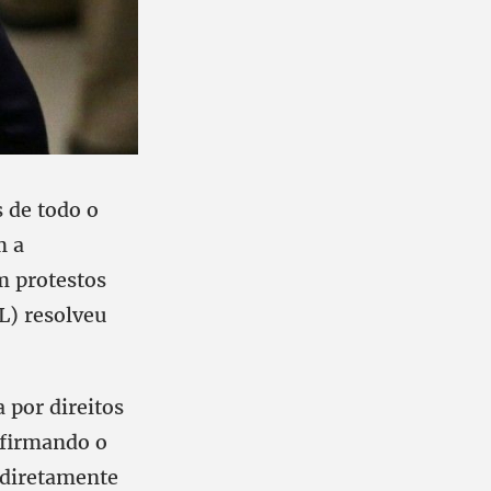
s de todo o
m a
m protestos
L) resolveu
 por direitos
afirmando o
 diretamente