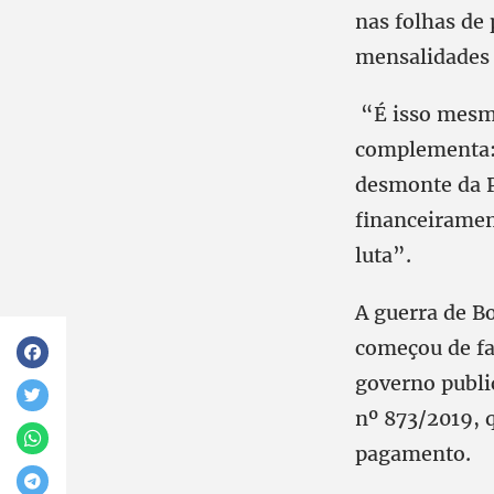
nas folhas de 
mensalidades 
“É isso mesmo!
complementa:
desmonte da P
financeiramen
luta”.
A guerra de B
começou de fa
governo publi
nº 873/2019, 
pagamento.