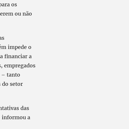
para os
querem ou não
as
bém impede o
a financiar a
os, empregados
 – tanto
 do setor
ntativas das
o informou a