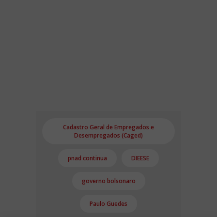
Cadastro Geral de Empregados e
Desempregados (Caged)
pnad continua
DIEESE
governo bolsonaro
Paulo Guedes