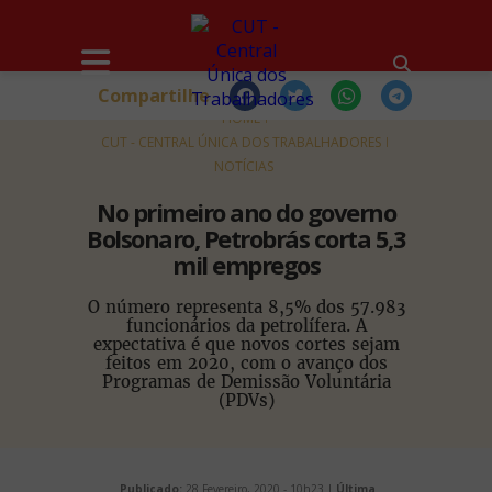
Compartilhe
HOME
CUT - CENTRAL ÚNICA DOS TRABALHADORES
NOTÍCIAS
No primeiro ano do governo
Bolsonaro, Petrobrás corta 5,3
mil empregos
O número representa 8,5% dos 57.983
funcionários da petrolífera. A
expectativa é que novos cortes sejam
feitos em 2020, com o avanço dos
Programas de Demissão Voluntária
(PDVs)
Publicado:
28 Fevereiro, 2020 - 10h23 |
Última