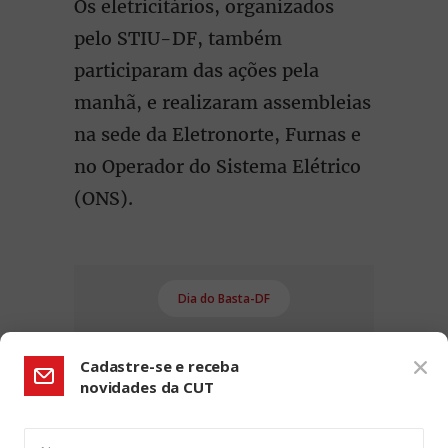
Os eletricitários, organizados
pelo STIU-DF, também
participaram das ações pela
manhã, e realizaram assembleias
na sede da Eletronorte, Furnas e
no Operador do Sistema Elétrico
(ONS).
Dia do Basta-DF
Cadastre-se e receba
novidades da CUT