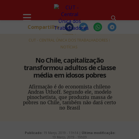
Compartilhe
HOME
CUT - CENTRAL ÚNICA DOS TRABALHADORES
NOTÍCIAS
No Chile, capitalização
transformou adultos de classe
média em idosos pobres
Afirmação é do economista chileno
Andras Uthoff. Segundo ele, modelo
pinochetista, que produziu massa de
pobres no Chile, também não dará certo
no Brasil
Publicado:
19 Março, 2019 - 11h14 |
Última modificação:
19 Março, 2019 - 19h09