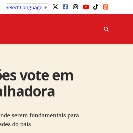
Select Language
▼
ões vote em
alhadora
ntende serem fundamentais para
ades do país