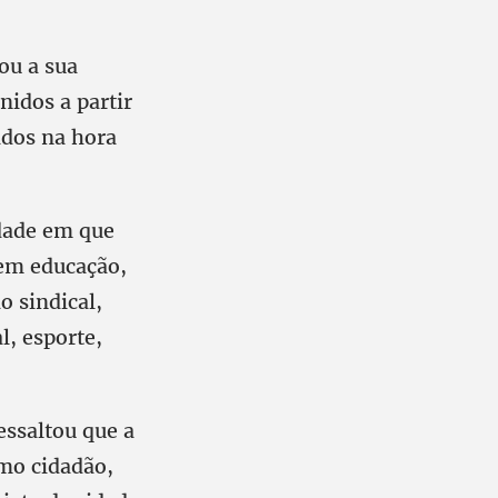
ou a sua
nidos a partir
ados na hora
dade em que
 em educação,
o sindical,
l, esporte,
essaltou que a
mo cidadão,