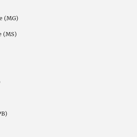
te (MG)
e (MS)
)
PB)