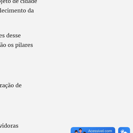
jeto de cidade
alecimento da
es desse
ão os pilares
eração de
rvidoras