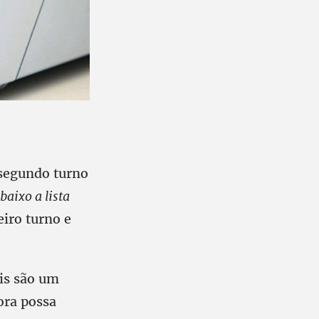
 segundo turno
abaixo a lista
iro turno e
ais são um
ora possa