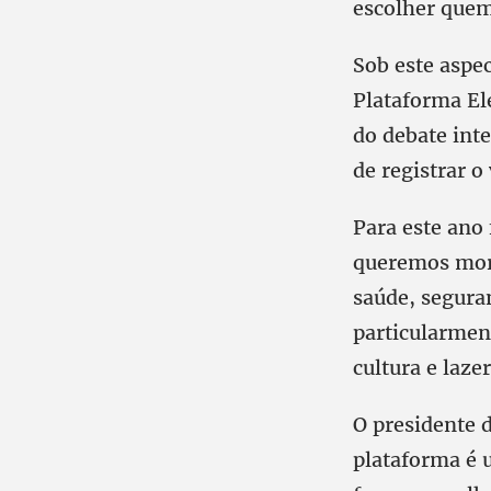
escolher quem
Sob este aspe
Plataforma Ele
do debate int
de registrar o
Para este ano
queremos mora
saúde, segura
particularment
cultura e laze
O presidente d
plataforma é 