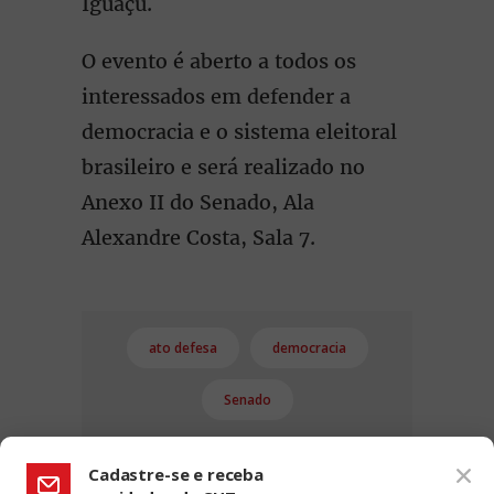
Iguaçu.
O evento é aberto a todos os
interessados em defender a
democracia e o sistema eleitoral
brasileiro e será realizado no
Anexo II do Senado, Ala
Alexandre Costa, Sala 7.
ato defesa
democracia
Senado
Cadastre-se e receba